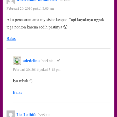
Februari 20, 2016 pukul 8:03 am
Aku penasaran ama my sister keeper. Tapi kayaknya nggak
tega nonton karena sedih pastinya 🙁
Balas
adedelina
berkata:
Februari 20, 2016 pukul 3:18 pm
Iya mbak :')
Balas
Lia Lathifa
berkata: