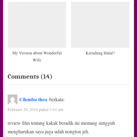
My Version about Wonderful
Kerudung Halal?
Wife
on
Comments
(14)
“3
Film
Cilembu thea
berkata:
Tentang
Februari 20, 2016 pukul 3:01 am
Kakak
review film tentang kakak beradik ini memang sungguh
Adik
mengharukan saya juga udah nongton jeh.
yang