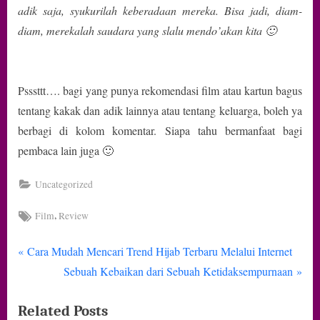
adik saja, syukurilah keberadaan mereka. Bisa jadi, diam-
diam, merekalah saudara yang slalu mendo’akan kita 🙂
Psssttt…. bagi yang punya rekomendasi film atau kartun bagus
tentang kakak dan adik lainnya atau tentang keluarga, boleh ya
berbagi di kolom komentar. Siapa tahu bermanfaat bagi
pembaca lain juga 🙂
Uncategorized
Tags:
,
Film
Review
P
Navigasi
Cara Mudah Mencari Trend Hijab Terbaru Melalui Internet
r
N
Sebuah Kebaikan dari Sebuah Ketidaksempurnaan
pos
e
e
Related Posts
v
x