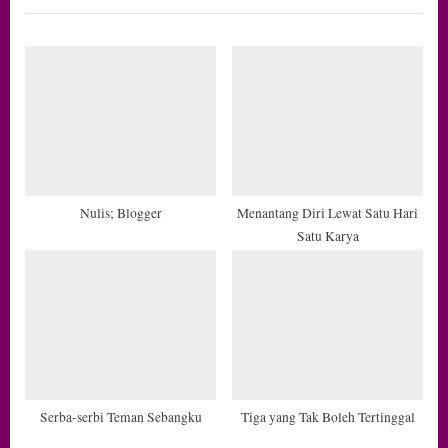
i
t
o
P
u
o
s
s
P
t
o
:
s
t
Nulis; Blogger
Menantang Diri Lewat Satu Hari
Satu Karya
:
Serba-serbi Teman Sebangku
Tiga yang Tak Boleh Tertinggal