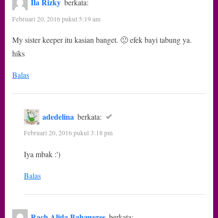
Ila Rizky
berkata:
Februari 20, 2016 pukul 5:19 am
My sister keeper itu kasian banget. 🙁 efek bayi tabung ya.
hiks
Balas
adedelina
berkata:
Februari 20, 2016 pukul 3:18 pm
Iya mbak :')
Balas
Rach Alida Bahaweres
berkata: