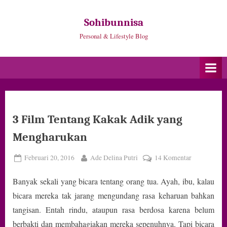
Skip
to
Sohibunnisa
content
Personal & Lifestyle Blog
3 Film Tentang Kakak Adik yang
Mengharukan
Posted
By
pada
Februari 20, 2016
Ade Delina Putri
14 Komentar
on
3
Banyak sekali yang bicara tentang orang tua. Ayah, ibu, kalau
Film
Tentang
bicara mereka tak jarang mengundang rasa keharuan bahkan
Kakak
tangisan. Entah rindu, ataupun rasa berdosa karena belum
Adik
berbakti dan membahagiakan mereka sepenuhnya. Tapi bicara