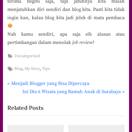
terima begitu saja, tapi jatuhnya kita malah
menjatuhkan diri sendiri dan blog kita. Pasti kita tidak
ingin kan, kalau blog kita jadi jelek di mata pembaca
Nah kamu sendiri, apa saja sih alasan atau
pertimbangan dalam menolak
job review
?
Uncategorized
Tags:
,
,
Blog
My Story
Tips
P
Navigasi
Menjadi Blogger yang Bisa Dipercaya
r
N
Ini Dia 6 Wisata yang Ramah Anak di Surabaya
pos
e
e
Related Posts
v
x
i
t
o
P