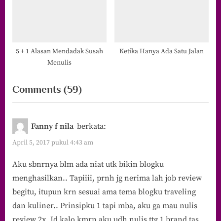
5 + 1 Alasan Mendadak Susah
Ketika Hanya Ada Satu Jalan
Menulis
on
Comments
(59)
“4
Alasan
Fanny f nila
berkata:
Saya
April 5, 2017 pukul 4:43 am
Menolak
Aku sbnrnya blm ada niat utk bikin blogku
Job
menghasilkan.. Tapiiii, prnh jg nerima lah job review
Review”
begitu, itupun krn sesuai ama tema blogku traveling
dan kuliner.. Prinsipku 1 tapi mba, aku ga mau nulis
review 2x. Jd kalo kmrn aku udh nulis ttg 1 brand tas,