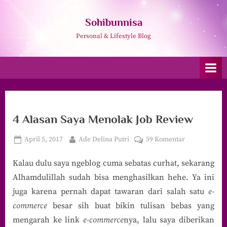
Skip
to
Sohibunnisa
content
Personal & Lifestyle Blog
4 Alasan Saya Menolak Job Review
Posted
By
pada
April 5, 2017
Ade Delina Putri
59 Komentar
on
4
Kalau dulu saya ngeblog cuma sebatas curhat, sekarang
Alasan
Saya
Alhamdulillah sudah bisa menghasilkan hehe. Ya ini
Menolak
juga karena pernah dapat tawaran dari salah satu
e-
Job
commerce
besar sih buat bikin tulisan bebas yang
Review
mengarah ke link
e-commerce
nya, lalu saya diberikan