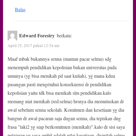
Balas
Edward Forestry
berkata:
April 25, 2017 pukul 12:54 am
Maaf mbak bukannya senna (mantan pacar selma) sdg
menempuh pendidikan kepolisian bukan universitas pada
umunya (yg bisa menikah pd saat kuliah), yg mana kdua
pasangan pasti mengetahui konsekuensi dr pendidikan
kepolisian yaitu tdk bisa menikah slm pendidikan.kalo
memang niat menikah (red:selma) hrsnya dia memutuskan dr
awal sebelum senna sekolah. Komitmen dan kesetiaan yg dia
bangun dr awal pacaran saja dngan senna, dia tepiskan dng
frasa "laki2 yg siap berkomitmen (menikah)".kalo dr sisi saya
pelajaran yg saya ambil adalah nilai kesetiaan, disinilah selma