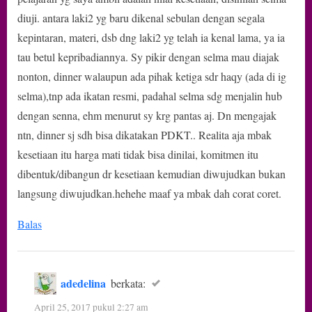
diuji. antara laki2 yg baru dikenal sebulan dengan segala
kepintaran, materi, dsb dng laki2 yg telah ia kenal lama, ya ia
tau betul kepribadiannya. Sy pikir dengan selma mau diajak
nonton, dinner walaupun ada pihak ketiga sdr haqy (ada di ig
selma),tnp ada ikatan resmi, padahal selma sdg menjalin hub
dengan senna, ehm menurut sy krg pantas aj. Dn mengajak
ntn, dinner sj sdh bisa dikatakan PDKT.. Realita aja mbak
kesetiaan itu harga mati tidak bisa dinilai, komitmen itu
dibentuk/dibangun dr kesetiaan kemudian diwujudkan bukan
langsung diwujudkan.hehehe maaf ya mbak dah corat coret.
Balas
adedelina
berkata:
April 25, 2017 pukul 2:27 am