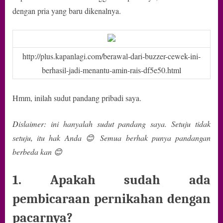
Haqy
dengan pria yang baru dikenalnya.
Rais,
Lepaskan
atau
Nikahi
http://plus.kapanlagi.com/berawal-dari-buzzer-cewek-ini-
berhasil-jadi-menantu-amin-rais-df5e50.html
Hmm, inilah sudut pandang pribadi saya.
Dislaimer: ini hanyalah sudut pandang saya. Setuju tidak
setuju, itu hak Anda 😊 Semua berhak punya pandangan
berbeda kan 😊
1. Apakah sudah ada
pembicaraan pernikahan dengan
pacarnya?