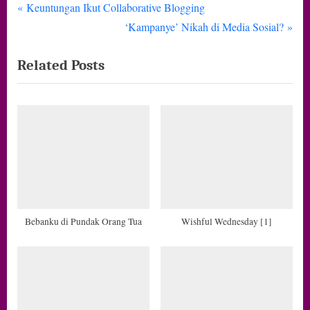
P
Navigasi
Keuntungan Ikut Collaborative Blogging
r
N
‘Kampanye’ Nikah di Media Sosial?
pos
e
e
Related Posts
v
x
i
t
o
P
u
o
s
s
P
t
o
:
s
t
Bebanku di Pundak Orang Tua
Wishful Wednesday [1]
: