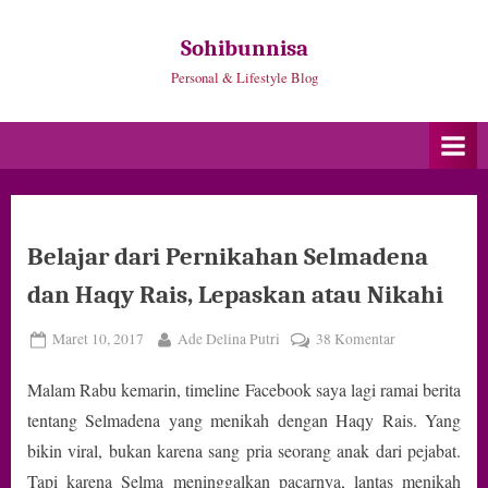
Skip
to
Sohibunnisa
content
Personal & Lifestyle Blog
Belajar dari Pernikahan Selmadena
dan Haqy Rais, Lepaskan atau Nikahi
Posted
By
pada
Maret 10, 2017
Ade Delina Putri
38 Komentar
on
Belajar
Malam Rabu kemarin, timeline Facebook saya lagi ramai berita
dari
Pernikahan
tentang Selmadena yang menikah dengan Haqy Rais. Yang
Selmadena
bikin viral, bukan karena sang pria seorang anak dari pejabat.
dan
Tapi karena Selma meninggalkan pacarnya, lantas menikah