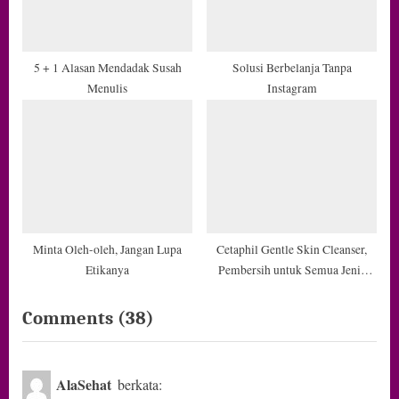
5 + 1 Alasan Mendadak Susah
Solusi Berbelanja Tanpa
Menulis
Instagram
Minta Oleh-oleh, Jangan Lupa
Cetaphil Gentle Skin Cleanser,
Etikanya
Pembersih untuk Semua Jenis
Kulit
on
Comments
(38)
“Belajar
dari
AlaSehat
berkata: