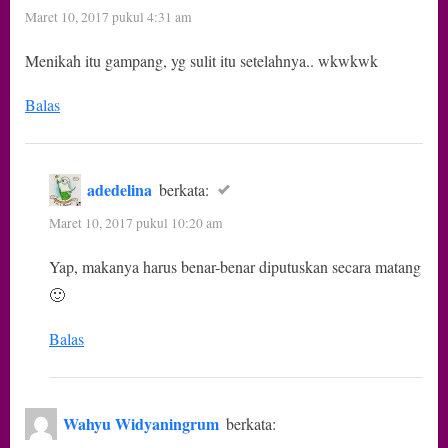
Pernikahan
Maret 10, 2017 pukul 4:31 am
Selmadena
Menikah itu gampang, yg sulit itu setelahnya.. wkwkwk
dan
Haqy
Balas
Rais,
Lepaskan
atau
adedelina
berkata:
Nikahi”
Maret 10, 2017 pukul 10:20 am
Yap, makanya harus benar-benar diputuskan secara matang
🙂
Balas
Wahyu Widyaningrum
berkata: