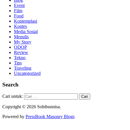
Blog
Event
Film
Food
Kontemplasi
Kontes
Media Sosial
Menulis
My Story
ODOP
Review
Tekno
Tips
Traveling
Uncategorized
Search
Cari untuk:
Copyright © 2026 Sohibunnisa.
Powered by
PressBook Masonry Blogs