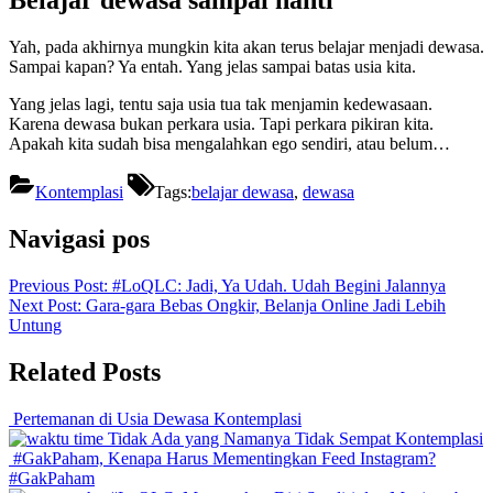
Belajar dewasa sampai nanti
Yah, pada akhirnya mungkin kita akan terus belajar menjadi dewasa.
Sampai kapan? Ya entah. Yang jelas sampai batas usia kita.
Yang jelas lagi, tentu saja usia tua tak menjamin kedewasaan.
Karena dewasa bukan perkara usia. Tapi perkara pikiran kita.
Apakah kita sudah bisa mengalahkan ego sendiri, atau belum…
Kontemplasi
Tags:
belajar dewasa
,
dewasa
Navigasi pos
Previous Post:
#LoQLC: Jadi, Ya Udah. Udah Begini Jalannya
Next Post:
Gara-gara Bebas Ongkir, Belanja Online Jadi Lebih
Untung
Related Posts
Pertemanan di Usia Dewasa
Kontemplasi
Tidak Ada yang Namanya Tidak Sempat
Kontemplasi
#GakPaham, Kenapa Harus Mementingkan Feed Instagram?
#GakPaham