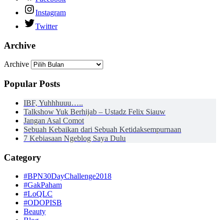
Instagram
Twitter
Archive
Archive
Popular Posts
IBF, Yuhhhuuu…..
Talkshow Yuk Berhijab – Ustadz Felix Siauw
Jangan Asal Comot
Sebuah Kebaikan dari Sebuah Ketidaksempurnaan
7 Kebiasaan Ngeblog Saya Dulu
Category
#BPN30DayChallenge2018
#GakPaham
#LoQLC
#ODOPISB
Beauty