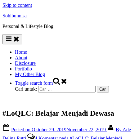
Skip to content
Sohibunnisa
Personal & Lifestyle Blog
Home
About
Disclosure
Portfolio
My Other Blog
Toggle search form
Cari untuk:
#LoQLC: Belajar Menjadi Dewasa
Posted on
Oktober 29, 2019
November 22, 2019
By
Ade
Delina Putri
4 Komentar
pada #LoQLC: Belajar Menjadi