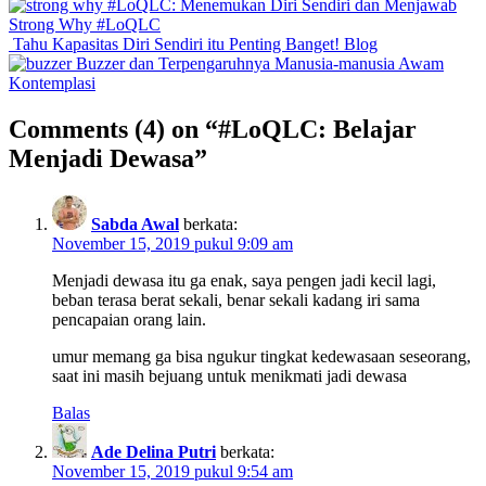
#LoQLC: Menemukan Diri Sendiri dan Menjawab
Strong Why
#LoQLC
Tahu Kapasitas Diri Sendiri itu Penting Banget!
Blog
Buzzer dan Terpengaruhnya Manusia-manusia Awam
Kontemplasi
Comments
(4)
on “#LoQLC: Belajar
Menjadi Dewasa”
Sabda Awal
berkata:
November 15, 2019 pukul 9:09 am
Menjadi dewasa itu ga enak, saya pengen jadi kecil lagi,
beban terasa berat sekali, benar sekali kadang iri sama
pencapaian orang lain.
umur memang ga bisa ngukur tingkat kedewasaan seseorang,
saat ini masih bejuang untuk menikmati jadi dewasa
Balas
Ade Delina Putri
berkata:
November 15, 2019 pukul 9:54 am