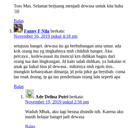
Toss Mas. Selamat berjuang menjadi dewasa untuk kita haha
:)))
Balas
Fanny F Nila
berkata:
November 16, 2019 pukul 4:18 pm
setujuuu banget. dewasa itu ga berhubungan ama umur. ada
kok orang tua yg tingkahnya msh childish banget. Aku
percaya , kedewasaan itu muncul krn didikan bagus dari
orang tua dan lingkungan. Jd kalo salah didikan, ya bakalan si
anak ga bakal bisa jd dewasa.. mikirnya msh egois trus..
mungkin kebanyakan dimanja, jd pola pikir ga berubah. cuma
tau enak doang, tp ga tau penderitaan orang lain seperti apa
Balas
Ade Delina Putri
berkata:
November 19, 2019 pukul 2:56 pm
Waduh Mbak, aku lagi berasa disindir nih. Karena aku
masih belajar banget jadi dewasa
Balas