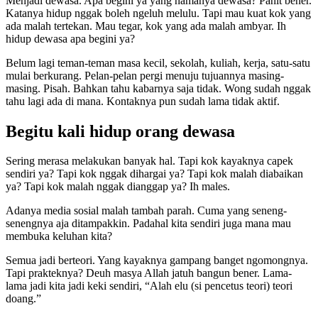
Menjadi dewasa. Apa begini ya yang namanya dewasa? Pahit bener.
Katanya hidup nggak boleh ngeluh melulu. Tapi mau kuat kok yang
ada malah tertekan. Mau tegar, kok yang ada malah ambyar. Ih
hidup dewasa apa begini ya?
Belum lagi teman-teman masa kecil, sekolah, kuliah, kerja, satu-satu
mulai berkurang. Pelan-pelan pergi menuju tujuannya masing-
masing. Pisah. Bahkan tahu kabarnya saja tidak. Wong sudah nggak
tahu lagi ada di mana. Kontaknya pun sudah lama tidak aktif.
Begitu kali hidup orang dewasa
Sering merasa melakukan banyak hal. Tapi kok kayaknya capek
sendiri ya? Tapi kok nggak dihargai ya? Tapi kok malah diabaikan
ya? Tapi kok malah nggak dianggap ya? Ih males.
Adanya media sosial malah tambah parah. Cuma yang seneng-
senengnya aja ditampakkin. Padahal kita sendiri juga mana mau
membuka keluhan kita?
Semua jadi berteori. Yang kayaknya gampang banget ngomongnya.
Tapi prakteknya? Deuh masya Allah jatuh bangun bener. Lama-
lama jadi kita jadi keki sendiri, “Alah elu (si pencetus teori) teori
doang.”