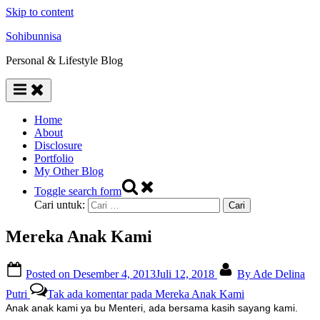
Skip to content
Sohibunnisa
Personal & Lifestyle Blog
Home
About
Disclosure
Portfolio
My Other Blog
Toggle search form
Cari untuk:
Mereka Anak Kami
Posted on
Desember 4, 2013
Juli 12, 2018
By
Ade Delina
Putri
Tak ada komentar
pada Mereka Anak Kami
Anak anak kami ya bu Menteri, ada bersama kasih sayang kami.