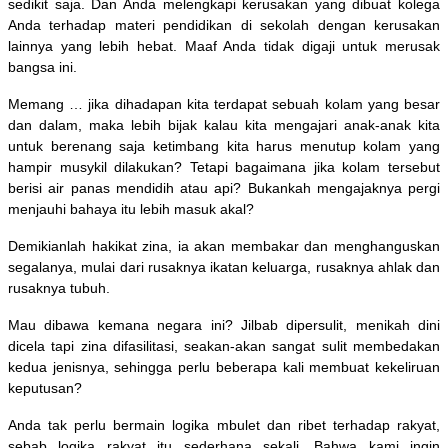
sedikit saja. Dan Anda melengkapi kerusakan yang dibuat kolega
Anda terhadap materi pendidikan di sekolah dengan kerusakan
lainnya yang lebih hebat. Maaf Anda tidak digaji untuk merusak
bangsa ini.
Memang … jika dihadapan kita terdapat sebuah kolam yang besar
dan dalam, maka lebih bijak kalau kita mengajari anak-anak kita
untuk berenang saja ketimbang kita harus menutup kolam yang
hampir musykil dilakukan? Tetapi bagaimana jika kolam tersebut
berisi air panas mendidih atau api? Bukankah mengajaknya pergi
menjauhi bahaya itu lebih masuk akal?
Demikianlah hakikat zina, ia akan membakar dan menghanguskan
segalanya, mulai dari rusaknya ikatan keluarga, rusaknya ahlak dan
rusaknya tubuh.
Mau dibawa kemana negara ini? Jilbab dipersulit, menikah dini
dicela tapi zina difasilitasi, seakan-akan sangat sulit membedakan
kedua jenisnya, sehingga perlu beberapa kali membuat kekeliruan
keputusan?
Anda tak perlu bermain logika mbulet dan ribet terhadap rakyat,
sebab logika rakyat itu sederhana sekali. Bahwa kami ingin