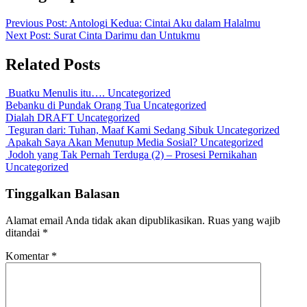
Previous Post:
Antologi Kedua: Cintai Aku dalam Halalmu
Next Post:
Surat Cinta Darimu dan Untukmu
Related Posts
Buatku Menulis itu….
Uncategorized
Bebanku di Pundak Orang Tua
Uncategorized
Dialah DRAFT
Uncategorized
Teguran dari: Tuhan, Maaf Kami Sedang Sibuk
Uncategorized
Apakah Saya Akan Menutup Media Sosial?
Uncategorized
Jodoh yang Tak Pernah Terduga (2) – Prosesi Pernikahan
Uncategorized
Tinggalkan Balasan
Alamat email Anda tidak akan dipublikasikan.
Ruas yang wajib
ditandai
*
Komentar
*