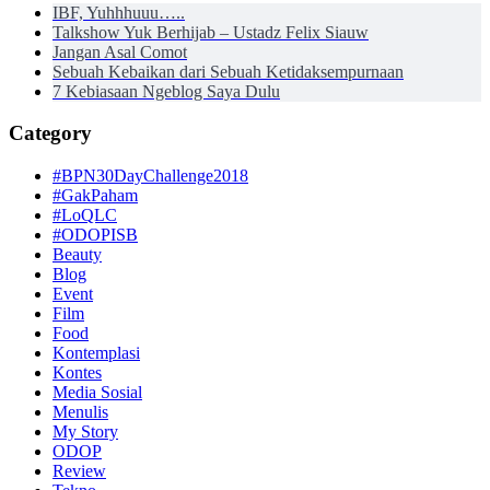
IBF, Yuhhhuuu…..
Talkshow Yuk Berhijab – Ustadz Felix Siauw
Jangan Asal Comot
Sebuah Kebaikan dari Sebuah Ketidaksempurnaan
7 Kebiasaan Ngeblog Saya Dulu
Category
#BPN30DayChallenge2018
#GakPaham
#LoQLC
#ODOPISB
Beauty
Blog
Event
Film
Food
Kontemplasi
Kontes
Media Sosial
Menulis
My Story
ODOP
Review