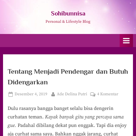
Skip
to
Sohibunnisa
content
Personal & Lifestyle Blog
Tentang Menjadi Pendengar dan Butuh
Didengarkan
Posted
By
pada
Desember 4, 2019
Ade Delina Putri
4 Komentar
on
Tentang
Dulu rasanya bangga banget selalu bisa dengerin
Menjadi
Pendenga
curhatan teman.
Kayak banyak gitu yang percaya sama
dan
gue.
Padahal dibilang dekat pun enggak. Tapi dia enjoy
Butuh
aja curhat sama saya. Bahkan nggak jarang, curhat
Didengar