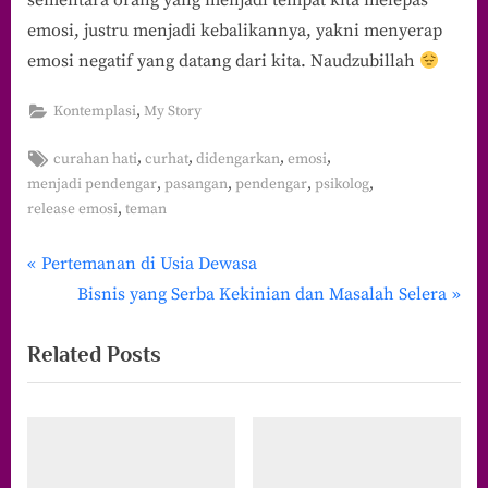
sementara orang yang menjadi tempat kita melepas
emosi, justru menjadi kebalikannya, yakni menyerap
emosi negatif yang datang dari kita. Naudzubillah
,
Kontemplasi
My Story
Tags:
,
,
,
,
curahan hati
curhat
didengarkan
emosi
,
,
,
,
menjadi pendengar
pasangan
pendengar
psikolog
,
release emosi
teman
P
Navigasi
Pertemanan di Usia Dewasa
r
N
Bisnis yang Serba Kekinian dan Masalah Selera
pos
e
e
Related Posts
v
x
i
t
o
P
u
o
s
s