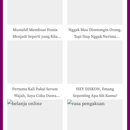
P
t
o
:
s
t
Mustahil Membuat Dunia
Nggak Mau Diomongin Orang.
Menjadi Seperti yang Kita
Tapi Siap Nggak Nerima
:
Inginkan
Masukan?
Pertama Kali Pakai Serum
HEY DISKON, Emang
Wajah, Saya Coba Ozora
Sepenting Apa Sih Kamu?
Vitamin C Serum