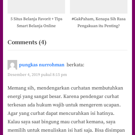
5 Situs Belanja Favorit + Tips
#GakPaham, Kenapa Sih Rasa
Smart Belanja Online
Pengakuan itu Penting?
on
Comments
(4)
“Tentang
Menjadi
pungkas nurrohman
berkata:
Pendengar
Desember 4, 2019 pukul 8:15 pm
dan
Memang sih, mendengarkan curhatan membutuhkan
Butuh
energi yang sangat besar. Karena pendengar curhat
Didengarkan”
terkesan ada hukum wajib untuk mengerem ucapan.
Agar yang curhat dapat mencurahkan isi hatinya.
Kalau saya saat bingung mau curhat kemana, saya
memilih untuk menuliskan isi hati saja. Bisa disimpan