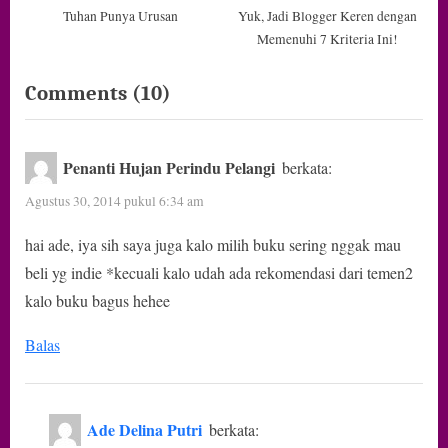
Tuhan Punya Urusan
Yuk, Jadi Blogger Keren dengan
Memenuhi 7 Kriteria Ini!
on
Comments
(10)
“Pentingnya
Kelayakkan
Penanti Hujan Perindu Pelangi
berkata:
Terbit”
Agustus 30, 2014 pukul 6:34 am
hai ade, iya sih saya juga kalo milih buku sering nggak mau
beli yg indie *kecuali kalo udah ada rekomendasi dari temen2
kalo buku bagus hehee
Balas
Ade Delina Putri
berkata: