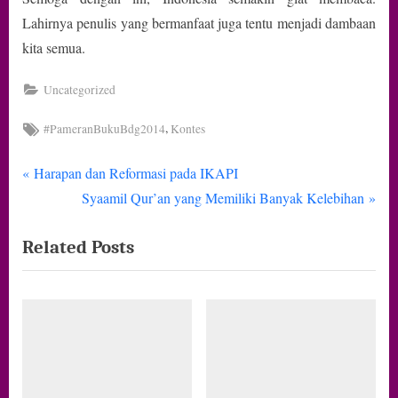
Lahirnya penulis yang bermanfaat juga tentu menjadi dambaan
kita semua.
Uncategorized
Tags:
,
#PameranBukuBdg2014
Kontes
P
Navigasi
Harapan dan Reformasi pada IKAPI
r
N
Syaamil Qur’an yang Memiliki Banyak Kelebihan
pos
e
e
Related Posts
v
x
i
t
o
P
u
o
s
s
P
t
o
: