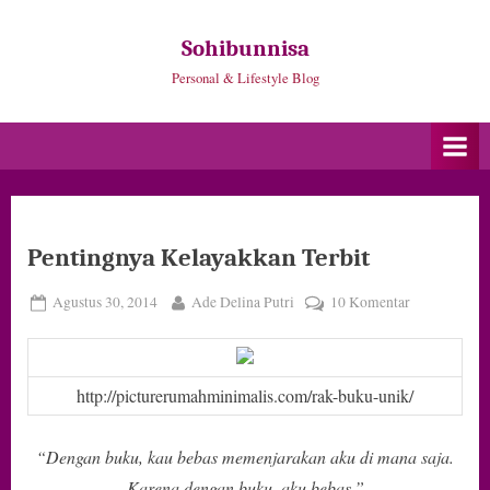
Skip
to
Sohibunnisa
content
Personal & Lifestyle Blog
Pentingnya Kelayakkan Terbit
Posted
By
pada
Agustus 30, 2014
Ade Delina Putri
10 Komentar
on
Pentingnya
Kelayakkan
Terbit
http://picturerumahminimalis.com/rak-buku-unik/
“Dengan buku, kau bebas memenjarakan aku di mana saja.
Karena dengan buku, aku bebas.”