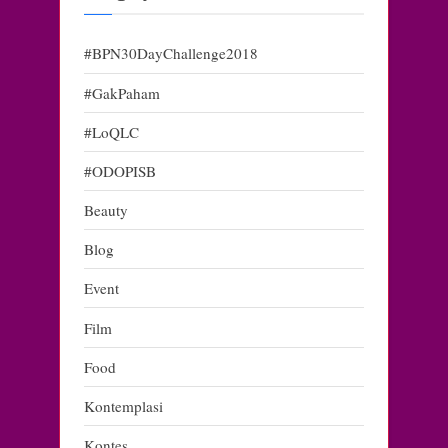
#BPN30DayChallenge2018
#GakPaham
#LoQLC
#ODOPISB
Beauty
Blog
Event
Film
Food
Kontemplasi
Kontes