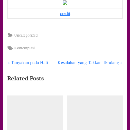
credit
Uncategorized
Tags:
Kontemplasi
P
N
Navigasi
Tanyakan pada Hati
Kesalahan yang Takkan Terulang
r
e
pos
Related Posts
e
x
v
t
i
P
o
o
u
s
s
t
P
: