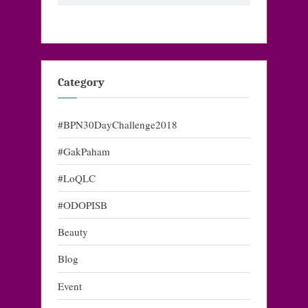
Category
#BPN30DayChallenge2018
#GakPaham
#LoQLC
#ODOPISB
Beauty
Blog
Event