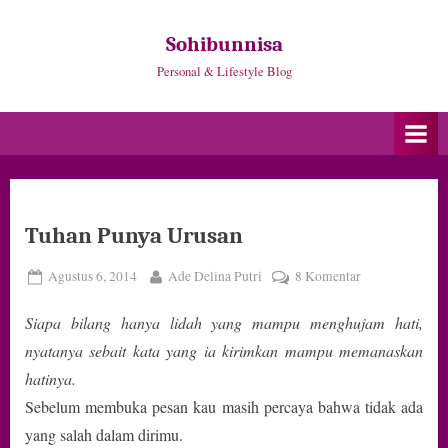
Skip
to
Sohibunnisa
content
Personal & Lifestyle Blog
Tuhan Punya Urusan
Posted
By
pada
Agustus 6, 2014
Ade Delina Putri
8 Komentar
on
Tuhan
Siapa bilang hanya lidah yang mampu menghujam hati,
Punya
Urusan
nyatanya sebait kata yang ia kirimkan mampu memanaskan
hatinya.
Sebelum membuka pesan kau masih percaya bahwa tidak ada
yang salah dalam dirimu.