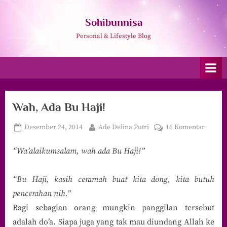
Skip
to
Sohibunnisa
content
Personal & Lifestyle Blog
Wah, Ada Bu Haji!
Posted
By
pada
Desember 24, 2014
Ade Delina Putri
16 Komentar
on
Wah,
“Wa’alaikumsalam, wah ada Bu Haji!”
Ada
Bu
Haji!
“Bu Haji, kasih ceramah buat kita dong, kita butuh
pencerahan nih.”
Bagi sebagian orang mungkin panggilan tersebut
adalah do’a. Siapa juga yang tak mau diundang Allah ke