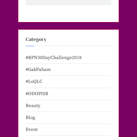
Category
#BPN30DayChallenge2018
#GakPaham
#LoQLC
#ODOPISB
Beauty
Blog
Event