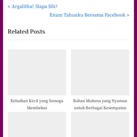
P
Navigasi
Argalitha? Siapa Sih?
r
N
Enam Tahunku Bersama Facebook
pos
e
e
Related Posts
v
x
i
t
o
P
u
o
s
s
P
t
o
:
s
t
Kebaikan Kecil yang Semoga
Bahan Mukena yang Nyaman
Membekas
untuk Berbagai Kesempatan
: