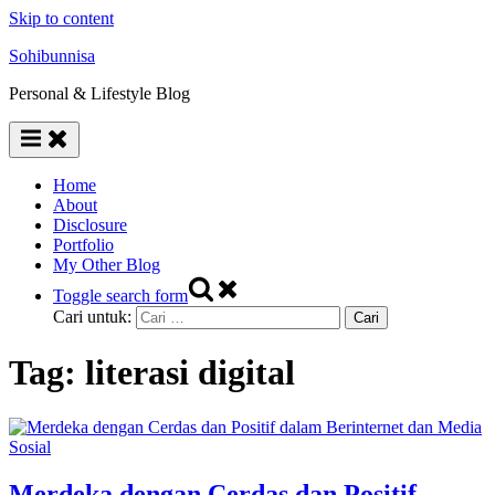
Skip to content
Sohibunnisa
Personal & Lifestyle Blog
Home
About
Disclosure
Portfolio
My Other Blog
Toggle search form
Cari untuk:
Tag:
literasi digital
Merdeka dengan Cerdas dan Positif