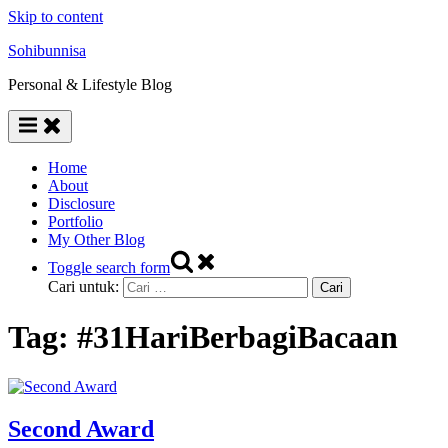
Skip to content
Sohibunnisa
Personal & Lifestyle Blog
Home
About
Disclosure
Portfolio
My Other Blog
Toggle search form
Cari untuk:
Tag:
#31HariBerbagiBacaan
Second Award