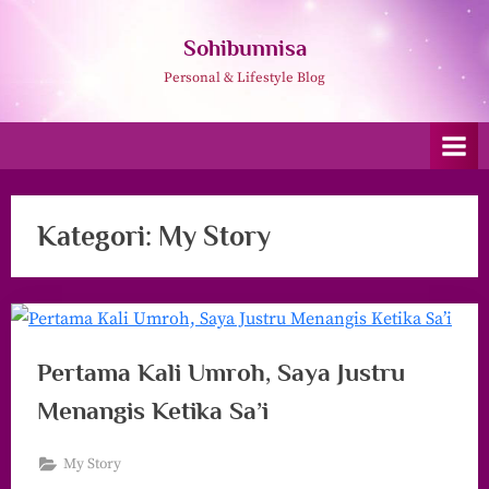
Skip
to
Sohibunnisa
content
Personal & Lifestyle Blog
Kategori:
My Story
Pertama Kali Umroh, Saya Justru
Menangis Ketika Sa’i
My Story