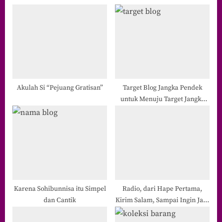
o
s
s
P
t
o
:
s
t
:
Akulah Si “Pejuang Gratisan”
Target Blog Jangka Pendek
untuk Menuju Target Jangka
Panjang
Karena Sohibunnisa itu Simpel
Radio, dari Hape Pertama,
dan Cantik
Kirim Salam, Sampai Ingin Jadi
Penyiar