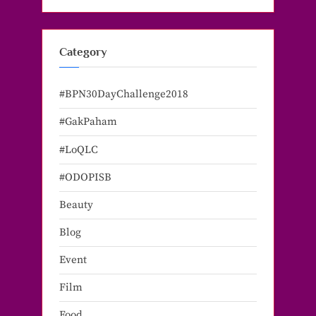
Category
#BPN30DayChallenge2018
#GakPaham
#LoQLC
#ODOPISB
Beauty
Blog
Event
Film
Food