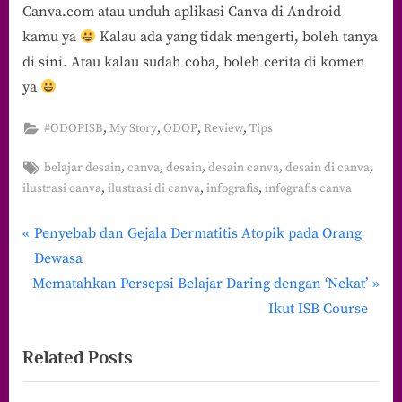
Canva.com atau unduh aplikasi Canva di Android
kamu ya
Kalau ada yang tidak mengerti, boleh tanya
di sini. Atau kalau sudah coba, boleh cerita di komen
ya
,
,
,
,
#ODOPISB
My Story
ODOP
Review
Tips
Tags:
,
,
,
,
,
belajar desain
canva
desain
desain canva
desain di canva
,
,
,
ilustrasi canva
ilustrasi di canva
infografis
infografis canva
P
Navigasi
Penyebab dan Gejala Dermatitis Atopik pada Orang
r
Dewasa
pos
N
e
Mematahkan Persepsi Belajar Daring dengan ‘Nekat’
e
v
Ikut ISB Course
x
i
Related Posts
t
o
P
u