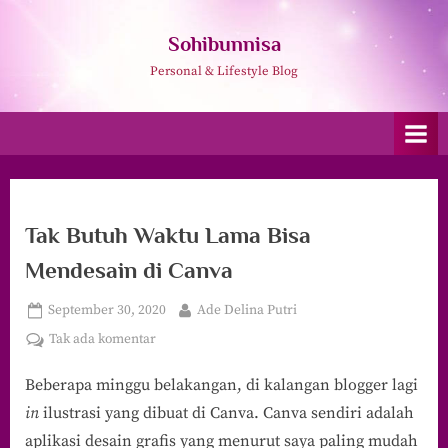
Skip
to
Sohibunnisa
content
Personal & Lifestyle Blog
Tak Butuh Waktu Lama Bisa
Mendesain di Canva
Posted
By
September 30, 2020
Ade Delina Putri
on
pada
Tak ada komentar
Tak
Beberapa minggu belakangan, di kalangan blogger lagi
Butuh
Waktu
in
ilustrasi yang dibuat di Canva. Canva sendiri adalah
Lama
aplikasi desain grafis yang menurut saya paling mudah