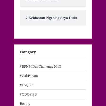
7 Kebiasaan Ngeblog Saya Dulu
Category
#BPN30DayChallenge2018
#GakPaham
#LoQLC
#ODOPISB
Beauty