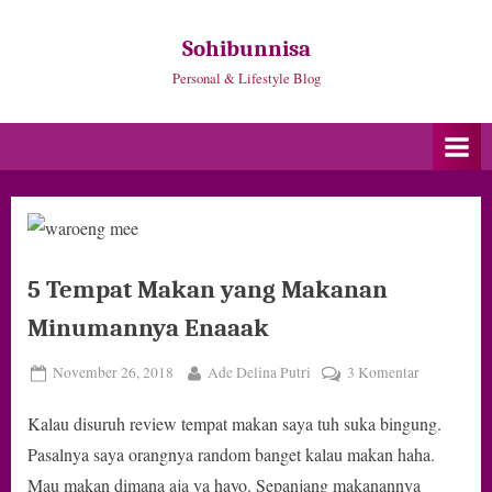
Skip
to
Sohibunnisa
content
Personal & Lifestyle Blog
5 Tempat Makan yang Makanan
Minumannya Enaaak
Posted
By
pada
November 26, 2018
Ade Delina Putri
3 Komentar
on
5
Kalau disuruh review tempat makan saya tuh suka bingung.
Tempat
Makan
Pasalnya saya orangnya random banget kalau makan haha.
yang
Mau makan dimana aja ya hayo. Sepanjang makanannya