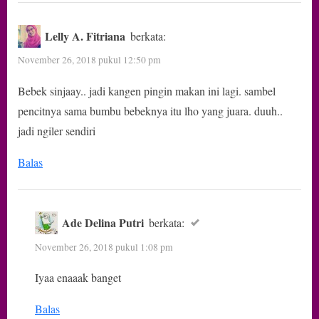
“5
Tempat
Lelly A. Fitriana
berkata:
Makan
November 26, 2018 pukul 12:50 pm
yang
Bebek sinjaay.. jadi kangen pingin makan ini lagi. sambel
Makanan
pencitnya sama bumbu bebeknya itu lho yang juara. duuh..
Minumannya
jadi ngiler sendiri
Enaaak”
Balas
Ade Delina Putri
berkata:
November 26, 2018 pukul 1:08 pm
Iyaa enaaak banget
Balas