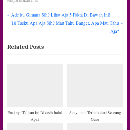
tempat makan enak
P
Navigasi
Ade itu Gimana Sih? Lihat Aja 5 Fakta Di Bawah Ini!
r
N
Isi Tasku Apa Aja Sih? Mau Tahu Banget, Apa Mau Tahu
pos
e
e
Aja?
v
x
Related Posts
i
t
o
P
u
o
s
s
P
t
o
:
s
t
:
Enaknya Tulisan Ini Dikasih Judul
Senyuman Terbaik dari Seorang
Apa?
Guru