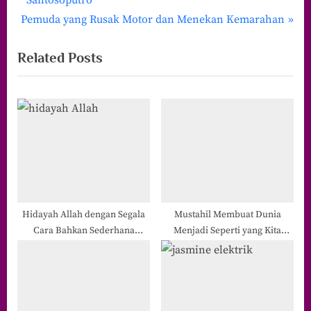
Santosoputro
pos
N
e
Pemuda yang Rusak Motor dan Menekan Kemarahan
e
v
Related Posts
x
i
t
o
P
u
o
s
s
P
t
o
:
s
t
:
Hidayah Allah dengan Segala
Mustahil Membuat Dunia
Cara Bahkan Sederhana
Menjadi Seperti yang Kita
Sekalipun
Inginkan