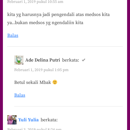
Februari 1, 2019 pukul 10:55 am
Membuat
kita yg harusnya jadi pengendali atas medsos kita
Kehidupan
ya..bukan medsos yg ngendaliin kita
Kita
Menjadi
Balas
Kompleks?”
Ade Delina Putri
berkata:
Februari 1, 2019 pukul 1:05 pm
Betul sekali Mbak
Balas
Yuli Yulia
berkata:
Februari 3, 2019 pukul 8:24 pm