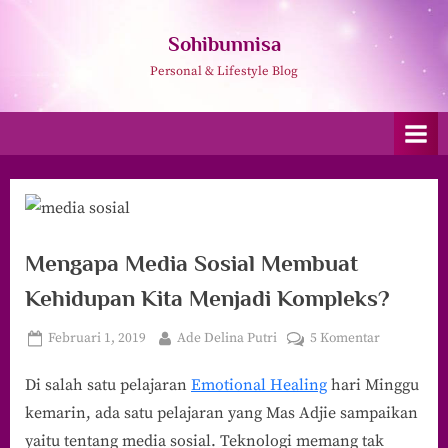
Skip
to
Sohibunnisa
content
Personal & Lifestyle Blog
Mengapa Media Sosial Membuat
Kehidupan Kita Menjadi Kompleks?
Posted
By
pada
Februari 1, 2019
Ade Delina Putri
5 Komentar
on
Mengapa
Di salah satu pelajaran
Emotional Healing
hari Minggu
Media
Sosial
kemarin, ada satu pelajaran yang Mas Adjie sampaikan
Membuat
yaitu tentang media sosial. Teknologi memang tak