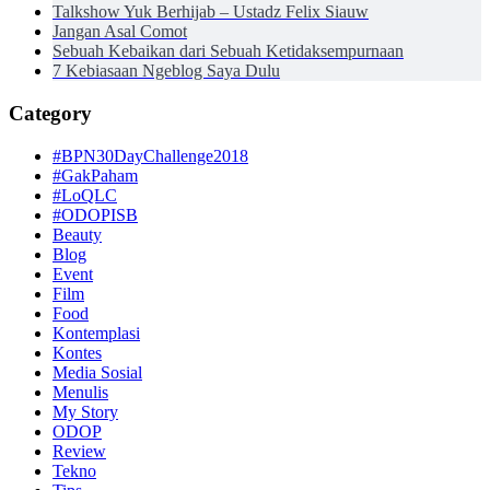
Talkshow Yuk Berhijab – Ustadz Felix Siauw
Jangan Asal Comot
Sebuah Kebaikan dari Sebuah Ketidaksempurnaan
7 Kebiasaan Ngeblog Saya Dulu
Category
#BPN30DayChallenge2018
#GakPaham
#LoQLC
#ODOPISB
Beauty
Blog
Event
Film
Food
Kontemplasi
Kontes
Media Sosial
Menulis
My Story
ODOP
Review
Tekno