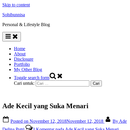
Skip to content
Sohibunnisa
Personal & Lifestyle Blog
Home
About
Disclosure
Portfolio
My Other Blog
Toggle search form
Cari untuk:
Ade Kecil yang Suka Menari
Posted on
November 12, 2018
November 12, 2018
By
Ade
Delina Putri
3 Komentar
pada Ade Kecil yang Suka Menari