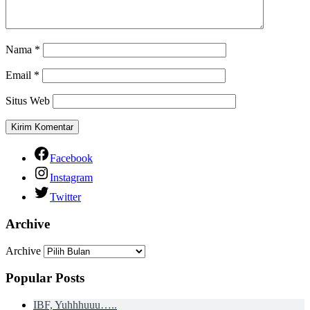
Nama
*
Email
*
Situs Web
Facebook
Instagram
Twitter
Archive
Archive
Popular Posts
IBF, Yuhhhuuu…..