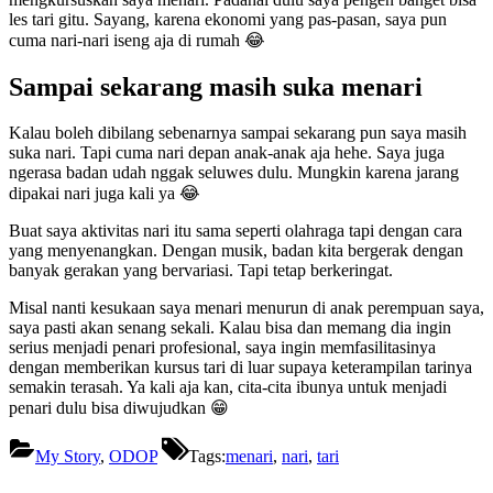
les tari gitu. Sayang, karena ekonomi yang pas-pasan, saya pun
cuma nari-nari iseng aja di rumah 😂
Sampai sekarang masih suka menari
Kalau boleh dibilang sebenarnya sampai sekarang pun saya masih
suka nari. Tapi cuma nari depan anak-anak aja hehe. Saya juga
ngerasa badan udah nggak seluwes dulu. Mungkin karena jarang
dipakai nari juga kali ya 😂
Buat saya aktivitas nari itu sama seperti olahraga tapi dengan cara
yang menyenangkan. Dengan musik, badan kita bergerak dengan
banyak gerakan yang bervariasi. Tapi tetap berkeringat.
Misal nanti kesukaan saya menari menurun di anak perempuan saya,
saya pasti akan senang sekali. Kalau bisa dan memang dia ingin
serius menjadi penari profesional, saya ingin memfasilitasinya
dengan memberikan kursus tari di luar supaya keterampilan tarinya
semakin terasah. Ya kali aja kan, cita-cita ibunya untuk menjadi
penari dulu bisa diwujudkan 😁
My Story
,
ODOP
Tags:
menari
,
nari
,
tari