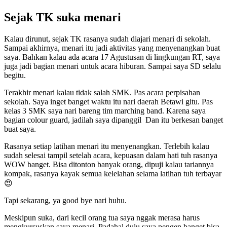
Sejak TK suka menari
Kalau dirunut, sejak TK rasanya sudah diajari menari di sekolah.
Sampai akhirnya, menari itu jadi aktivitas yang menyenangkan buat
saya. Bahkan kalau ada acara 17 Agustusan di lingkungan RT, saya
juga jadi bagian menari untuk acara hiburan. Sampai saya SD selalu
begitu.
Terakhir menari kalau tidak salah SMK. Pas acara perpisahan
sekolah. Saya inget banget waktu itu nari daerah Betawi gitu. Pas
kelas 3 SMK saya nari bareng tim marching band. Karena saya
bagian colour guard, jadilah saya dipanggil Dan itu berkesan banget
buat saya.
Rasanya setiap latihan menari itu menyenangkan. Terlebih kalau
sudah selesai tampil setelah acara, kepuasan dalam hati tuh rasanya
WOW banget. Bisa ditonton banyak orang, dipuji kalau tariannya
kompak, rasanya kayak semua kelelahan selama latihan tuh terbayar
😍
Tapi sekarang, ya good bye nari huhu.
Meskipun suka, dari kecil orang tua saya nggak merasa harus
mengkursuskan saya menari. Padahal dulu saya pengen banget bisa