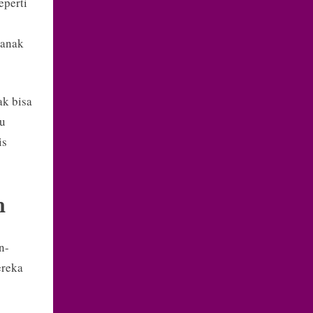
eperti
-anak
ak bisa
tu
is
n
n-
ereka