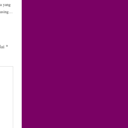
a yang
asing-
dai
*