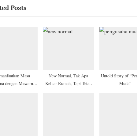
ted Posts
t
P
o
s
t
:
anfaatkan Masa
New Normal, Tak Apa
Untold Story of “Pe
ina dengan Mewarnai
Keluar Rumah, Tapi Tetap
Muda”
lt Coloring Book
Jaga dan Jalankan Protokol
Kesehatan