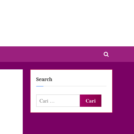
Toggle
search
form
Search
Cari
untuk: