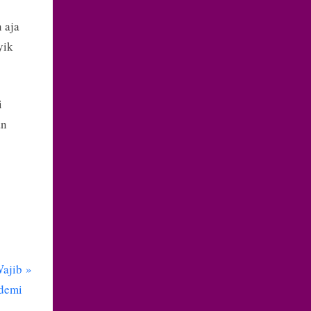
 aja
yik
i
an
Wajib
ndemi