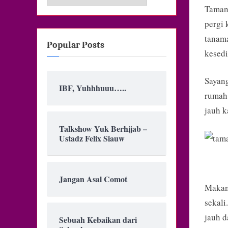
Taman 
pergi 
tanam
Popular Posts
kesedi
Sayang
IBF, Yuhhhuuu…..
rumah 
jauh k
Talkshow Yuk Berhijab –
Ustadz Felix Siauw
Jangan Asal Comot
Makany
sekali
jauh d
Sebuah Kebaikan dari