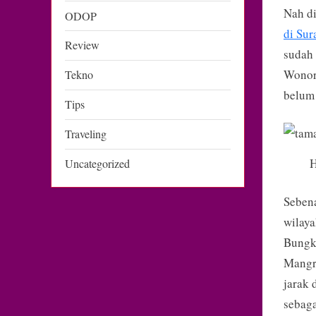
Nah di
ODOP
di Sur
Review
sudah
Wonore
Tekno
belum 
Tips
Traveling
H
Uncategorized
Sebena
wilaya
Bungku
Mangro
jarak 
sebaga