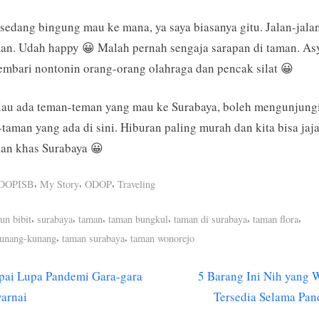
sedang bingung mau ke mana, ya saya biasanya gitu. Jalan-jalan
an. Udah happy 😀 Malah pernah sengaja sarapan di taman. As
embari nontonin orang-orang olahraga dan pencak silat 😀
lau ada teman-teman yang mau ke Surabaya, boleh mengunjung
taman yang ada di sini. Hiburan paling murah dan kita bisa jaj
an khas Surabaya 😀
,
,
,
DOPISB
My Story
ODOP
Traveling
s:
,
,
,
,
,
,
un bibit
surabaya
taman
taman bungkul
taman di surabaya
taman flora
,
,
kunang-kunang
taman surabaya
taman wonorejo
N
pai Lupa Pandemi Gara-gara
5 Barang Ini Nih yang 
igasi
e
arnai
Tersedia Selama Pa
x