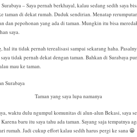
Surabaya – Saya pernah berkhayal, kalau sedang sedih saya bis
ke
Surabaya,
ke taman di dekat rumah. Duduk sendirian. Menatap rerumputan
Jangan
an dan pepohonan yang ada di taman. Mungkin itu bisa mereda
Lupa
han saya.
Kunjungi
Taman
, hal itu tidak pernah terealisasi sampai sekarang haha. Pasalny
yang
saya tidak pernah dekat dengan taman. Bahkan di Surabaya pu
ada
alau mau ke taman.
di
Surabaya
Taman yang saya lupa namanya
a, waktu dulu ngumpul komunitas di alun-alun Bekasi, saya s
. Karena baru itu saya tahu ada taman. Sayang saja tempatnya a
ari rumah. Jadi cukup effort kalau sedih harus pergi ke sana 😀