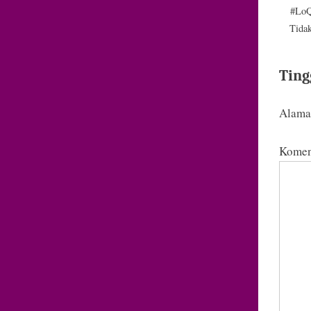
#LoQ
Tida
Ting
Alamat
Komen