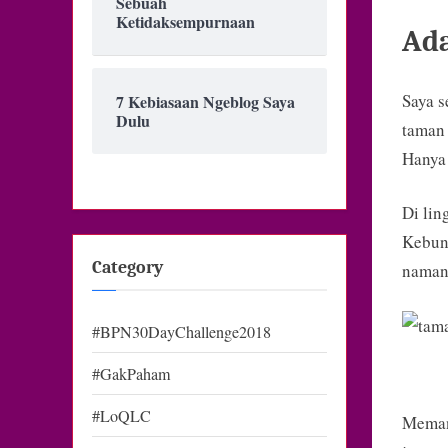
Sebuah
Ketidaksempurnaan
Ada
Saya s
7 Kebiasaan Ngeblog Saya
Dulu
taman 
Hanya 
Di lin
Kebun 
Category
naman
#BPN30DayChallenge2018
#GakPaham
#LoQLC
Meman