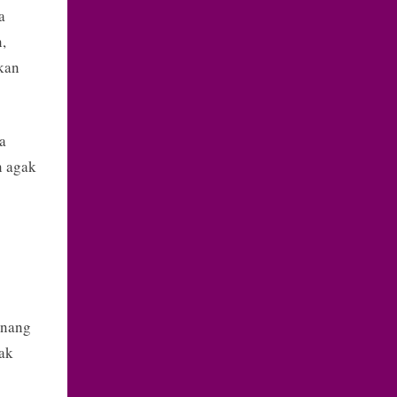
a
,
kan
a
n agak
enang
gak