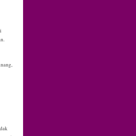
i
an.
unang,
idak