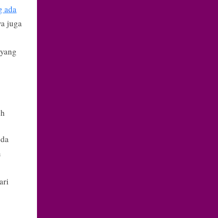
g ada
ya juga
 yang
ih
eda
n
ari