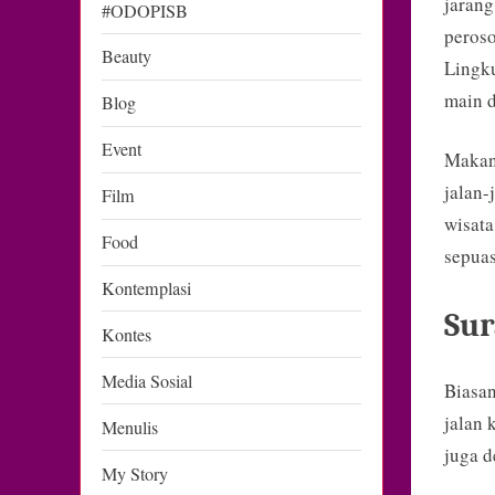
jarang
#ODOPISB
peroso
Beauty
Lingku
main d
Blog
Event
Makany
jalan-
Film
wisata
Food
sepuas
Kontemplasi
Sur
Kontes
Media Sosial
Biasan
jalan 
Menulis
juga d
My Story