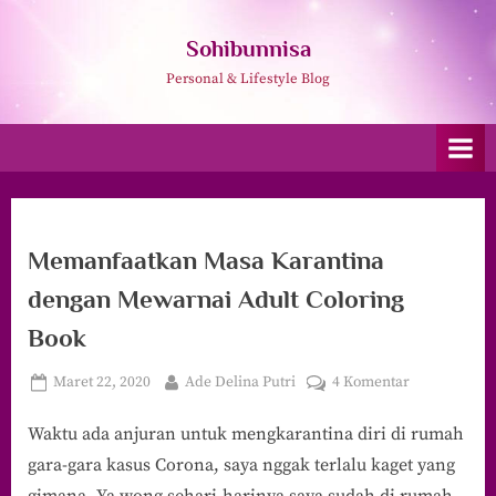
Skip
to
Sohibunnisa
content
Personal & Lifestyle Blog
Memanfaatkan Masa Karantina
dengan Mewarnai Adult Coloring
Book
Posted
By
pada
Maret 22, 2020
Ade Delina Putri
4 Komentar
on
Memanfaatk
Waktu ada anjuran untuk mengkarantina diri di rumah
Masa
Karantina
gara-gara kasus Corona, saya nggak terlalu kaget yang
dengan
gimana. Ya wong sehari-harinya saya sudah di rumah