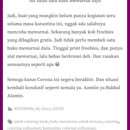
Ini salah satu hasil mewarnai saya
Jadi, buat yang mungkin belum punya kegiatan seru
selama masa karantina ini, nggak ada salahnya
mencoba mewarnai. Sekarang banyak kok freebies
yang dibagikan gratis. Jadi tidak perlu membeli satu
buku mewarnai dulu. Tinggal print freebies, dan punya
alat mewarnai, lalu bebas berkreasi deh. Dan rasakan
sensasinya seperti apa 😁
Semoga kasus Corona ini segera berakhir. Dan situasi
kembali kondusif seperti semula ya. Aamiin ya Rabbal
Alamin.
,
,
#ODOPISB
My Story
ODOP
Tags:
,
,
,
adult coloring book
buku mewarnai untuk dewasa
coloring
,
,
coloring enthusiast
komunitas coloring enthusiast