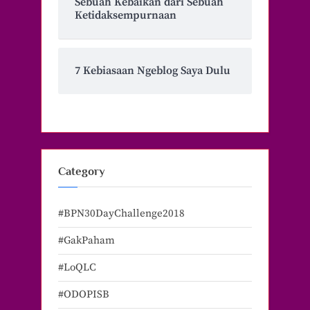
Sebuah Kebaikan dari Sebuah
Ketidaksempurnaan
7 Kebiasaan Ngeblog Saya Dulu
Category
#BPN30DayChallenge2018
#GakPaham
#LoQLC
#ODOPISB