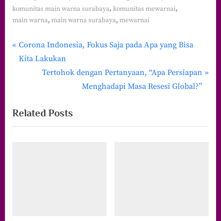
,
,
komunitas main warna surabaya
komunitas mewarnai
,
,
main warna
main warna surabaya
mewarnai
P
Navigasi
Corona Indonesia, Fokus Saja pada Apa yang Bisa
r
Kita Lakukan
pos
e
N
Tertohok dengan Pertanyaan, “Apa Persiapan
v
e
Menghadapi Masa Resesi Global?”
i
x
Related Posts
o
t
u
P
s
o
P
s
o
t
s
:
t
: