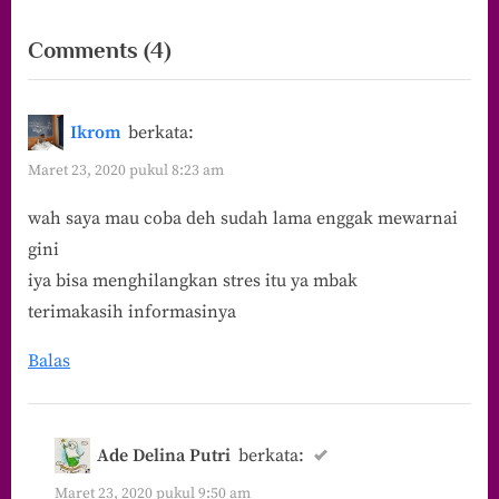
on
Comments
(4)
“Memanfaatkan
Masa
Ikrom
berkata:
Karantina
Maret 23, 2020 pukul 8:23 am
dengan
wah saya mau coba deh sudah lama enggak mewarnai
Mewarnai
gini
Adult
iya bisa menghilangkan stres itu ya mbak
Coloring
terimakasih informasinya
Book”
Balas
Ade Delina Putri
berkata:
Maret 23, 2020 pukul 9:50 am