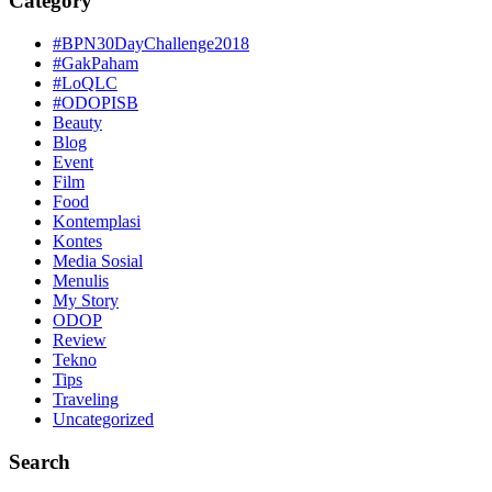
Category
#BPN30DayChallenge2018
#GakPaham
#LoQLC
#ODOPISB
Beauty
Blog
Event
Film
Food
Kontemplasi
Kontes
Media Sosial
Menulis
My Story
ODOP
Review
Tekno
Tips
Traveling
Uncategorized
Search