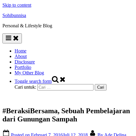
Skip to content
Sohibunnisa
Personal & Lifestyle Blog
Home
About
Disclosure
Portfolio
My Other Blog
Toggle search form
Cari untuk:
#BeraksiBersama, Sebuah Pembelajaran
dari Gunungan Sampah
Posted on
Februari 7, 2016
Juli 12, 2018
By
Ade Delina