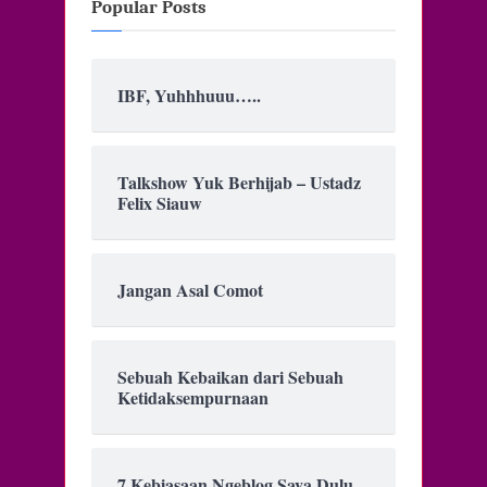
Popular Posts
IBF, Yuhhhuuu…..
Talkshow Yuk Berhijab – Ustadz
Felix Siauw
Jangan Asal Comot
Sebuah Kebaikan dari Sebuah
Ketidaksempurnaan
7 Kebiasaan Ngeblog Saya Dulu