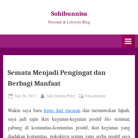
Skip
to
Sohibunnisa
content
Personal & Lifestyle Blog
Semata Menjadi Pengingat dan
Berbagi Manfaat
Posted
By
pada
Juli 20, 2017
Ade Delina Putri
9 Komentar
on
Semata
Waktu saya baru
lepas dari pacaran
dan memutuskan hijrah,
Menjadi
Pengingat
saya jadi rajin ikut kegiatan-kegiatan positif
like
seminar,
dan
gabung di komunitas-komunitas positif, ikut kegiatan yang
Berbagi
diadakan komunitas, pokoknya semua yang serba positif saya