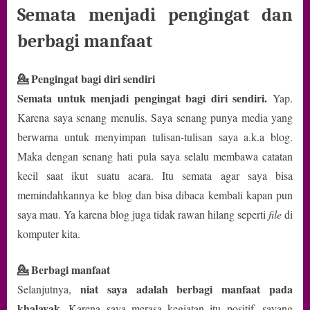
Semata menjadi pengingat dan
berbagi manfaat
💁
Pengingat bagi diri sendiri
Semata untuk menjadi pengingat bagi diri sendiri.
Yap.
Karena saya senang menulis. Saya senang punya media yang
berwarna untuk menyimpan tulisan-tulisan saya a.k.a blog.
Maka dengan senang hati pula saya selalu membawa catatan
kecil saat ikut suatu acara. Itu semata agar saya bisa
memindahkannya ke blog dan bisa dibaca kembali kapan pun
saya mau. Ya karena blog juga tidak rawan hilang seperti
file
di
komputer kita.
💁 Berbagi manfaat
niat saya adalah berbagi manfaat pada
Selanjutnya,
khalayak.
Karena saya merasa kegiatan itu positif, sayang