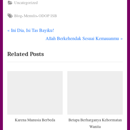
Uncategorized
Tags:
,
,
Blog
Menulis
ODOP ISB
P
Navigasi
Ini Dia, Isi Tas Bayiku!
r
N
Allah Berkehendak Sesuai Kemauanmu
pos
e
e
Related Posts
v
x
i
t
o
P
u
o
s
s
P
t
o
:
s
t
Karena Manusia Berbeda
Betapa Berharganya Kehormatan
Wanita
: