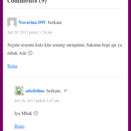
on
Comments
(9)
“Semata
Menjadi
Novarina DW
berkata:
Pengingat
Juli 20, 2017 pukul 1:24 am
dan
Segala sesuatu kalo kita senang menjalani, bakalan hepi aja ya
Berbagi
mbak Ade 🙂
Manfaat”
Balas
adedelina
berkata:
Juli 20, 2017 pukul 3:47 am
Iya Mbak 🙂
Balas