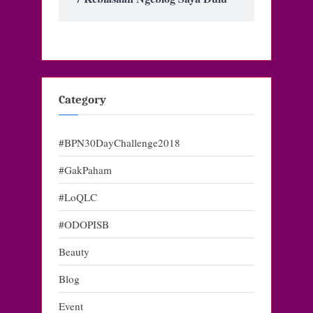
Category
#BPN30DayChallenge2018
#GakPaham
#LoQLC
#ODOPISB
Beauty
Blog
Event