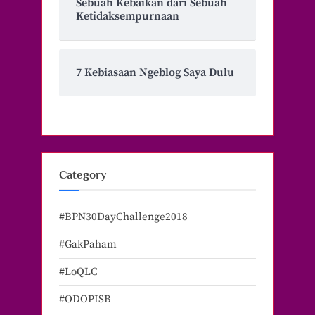
Sebuah Kebaikan dari Sebuah
Ketidaksempurnaan
7 Kebiasaan Ngeblog Saya Dulu
Category
#BPN30DayChallenge2018
#GakPaham
#LoQLC
#ODOPISB