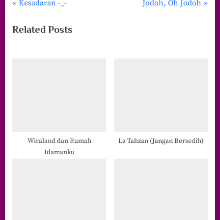
P
N
Navigasi
Kesadaran -_-
Jodoh, Oh Jodoh
r
e
pos
Related Posts
e
x
v
t
i
P
o
o
u
s
s
t
P
:
o
s
Wiraland dan Rumah
La Tahzan (Jangan Bersedih)
Idamanku
t
: