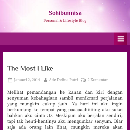
Skip
to
Sohibunnisa
content
Personal & Lifestyle Blog
The Most I Like
Posted
By
pada
Januari 2, 2014
Ade Delina Putri
2 Komentar
on
The
Melihat pemandangan ke kanan dan kiri dengan
Most
senyuman kebahagiaan sambil menikmati perjalanan
I
yang mungkin cukup jauh. Ya hari ini aku ingin
Like
berkunjung ke tempat yang paaaaaaliiiiiing aku sukai
bahkan aku cinta :D. Meskipun aku berjalan sendiri,
tapi tak henti-hentinya aku mengumbar senyum. Biar
saja ada orang lain lihat, mungkin mereka akan