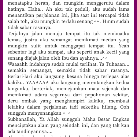
menatapku heran, dan mungkin menggerutu dalam
hatinya. Haha.. Ah aku tak peduli, aku sudah lama
menantikan perjalanan ini, jika saat ini tercapai tidak
salah toh, aku mungkin terlalu senang ^^. Hmm sudah
tidak sabar rasanya.
Terjalnya jalan menuju tempat itu tak membuatku
lemas, justru aku semangat menikmati medan yang
mungkin sulit untuk menggapai tempat itu. Yeah
sebentar lagi aku sampai, aku seperti anak kecil yang
senang diajak jalan oleh ibu dan ayahnya…^^
Waaaahh indahnya sudah mulai terlihat. Ya Tuhaaan…
semakin semangat, semakin tidak sabar rasanya.
Berlari-lari aku langsung kesana hingga terlepas alas
kakiku. YAAAAAA aku langsung merentangkan kedua
tanganku, berteriak, memejamkan mata sejenak dan
menikmati udara segarnya dari pepohonan sekitar,
deru ombak yang menghampiri kakiku, membuat
lelahku dalam perjalanan tadi seketika hilang. Ooh
sungguh menyenangkan ^_^
Subhanallah, Ya Allah sungguh Maha Besar Engkau
menciptakan alam yang seindah ini, dan yang tak kan
ada tandingannya….