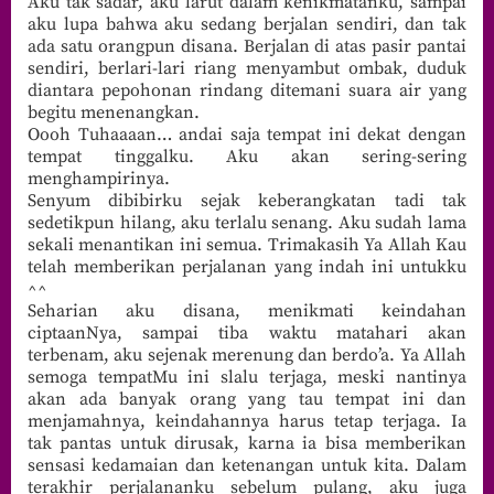
Aku tak sadar, aku larut dalam kenikmatanku, sampai
aku lupa bahwa aku sedang berjalan sendiri, dan tak
ada satu orangpun disana. Berjalan di atas pasir pantai
sendiri, berlari-lari riang menyambut ombak, duduk
diantara pepohonan rindang ditemani suara air yang
begitu menenangkan.
Oooh Tuhaaaan… andai saja tempat ini dekat dengan
tempat tinggalku. Aku akan sering-sering
menghampirinya.
Senyum dibibirku sejak keberangkatan tadi tak
sedetikpun hilang, aku terlalu senang. Aku sudah lama
sekali menantikan ini semua. Trimakasih Ya Allah Kau
telah memberikan perjalanan yang indah ini untukku
^^
Seharian aku disana, menikmati keindahan
ciptaanNya, sampai tiba waktu matahari akan
terbenam, aku sejenak merenung dan berdo’a. Ya Allah
semoga tempatMu ini slalu terjaga, meski nantinya
akan ada banyak orang yang tau tempat ini dan
menjamahnya, keindahannya harus tetap terjaga. Ia
tak pantas untuk dirusak, karna ia bisa memberikan
sensasi kedamaian dan ketenangan untuk kita. Dalam
terakhir perjalananku sebelum pulang, aku juga