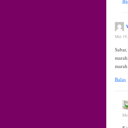
Ba
Mei 19,
Sabar,
marah2
marah
Balas
Mei
Ka