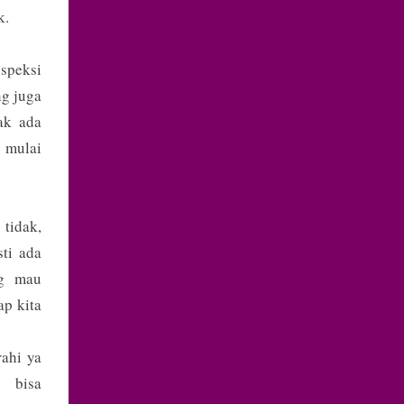
ik.
ospeksi
ng juga
dak ada
 mulai
tidak,
ti ada
ng mau
ap kita
rahi ya
h bisa