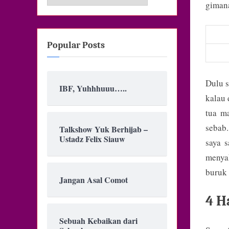
giman
Popular Posts
Dulu s
IBF, Yuhhhuuu…..
kalau 
tua m
sebab.
Talkshow Yuk Berhijab –
Ustadz Felix Siauw
saya 
menya
buruk 
Jangan Asal Comot
4 H
Sebuah Kebaikan dari