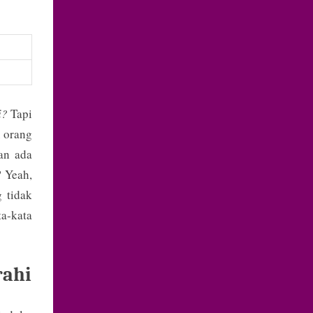
i?
Tapi
u orang
an ada
? Yeah,
 tidak
a-kata
rahi