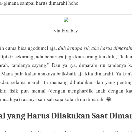
Harus
a-gimana sampai harus dimarahi hehe.
Dilakukan
Saat
Dimarahi
via Pixabay
ih cuma bisa ngedumel aja,
duh
kenapa sih aku harus dimarah
dipikir sekarang, ada benarnya juga kata orang tua dulu, “kala
arah, tandanya sayang.” Dan ya iya, dimarahi itu tandanya k
 Mana pula kalau anaknya baik-baik aja kita dimarahi. Ya kan
sadar, selama marah itu memang dibutuhkan dan yang penting
kiti fisik pun mental (dengan menghardik anak dengan kat
misalnya) rasanya sah-sah saja kalau kita dimarahi 😁
al yang Harus Dilakukan Saat Dima