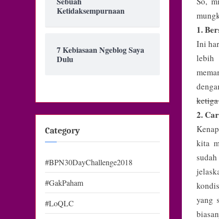
Sebuah
So, m
Ketidaksempurnaan
mungki
1. Be
Ini ha
7 Kebiasaan Ngeblog Saya
lebih
Dulu
memara
denga
ketiga
2. Car
Kenapa
Category
kita 
sudah 
#BPN30DayChallenge2018
jelas
#GakPaham
kondis
yang 
#LoQLC
biasan