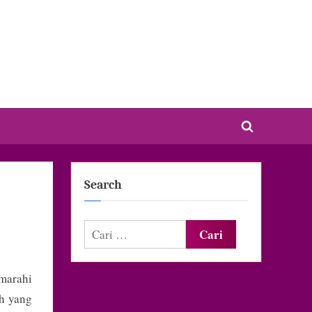
Toggle
search
form
Search
Cari
untuk:
marahi
ah yang