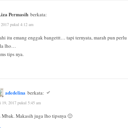
“4
Hal
Liza Permasih
berkata:
yang
 2017 pukul 4:12 am
Harus
hi itu emang enggak bangettt… tapi ternyata, marah pun perlu
Dilakukan
ola lho…
Saat
ims tips nya.
Dimarahi”
adedelina
berkata:
 19, 2017 pukul 5:45 am
a Mbak. Makasih juga lho tipsnya 🙂