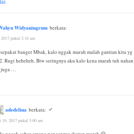
las
Wahyu Widyaningrum
berkata:
 2017 pukul 2:16 am
 sepakat banget Mbak, kalo nggak marah malah gantian kita yg
. Rugi heheheh. Btw seringnya aku kalo kena marah tuh nahan
 juga …
adedelina
berkata:
 19, 2017 pukul 3:00 am
lo nggak sabar emang pengennya ikutan marah 😀