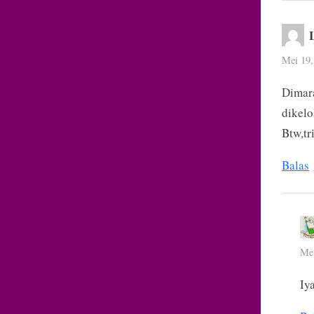
Mei 19,
Dimara
dikel
Btw,tr
Balas
Mei
Iy