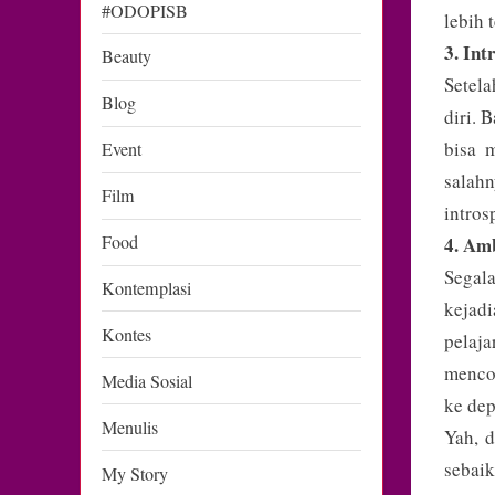
#ODOPISB
lebih 
3. Int
Beauty
Setela
Blog
diri. 
bisa m
Event
salah
Film
intros
Food
4. Am
Segal
Kontemplasi
kejad
Kontes
pelaj
mencob
Media Sosial
ke dep
Menulis
Yah, d
sebai
My Story