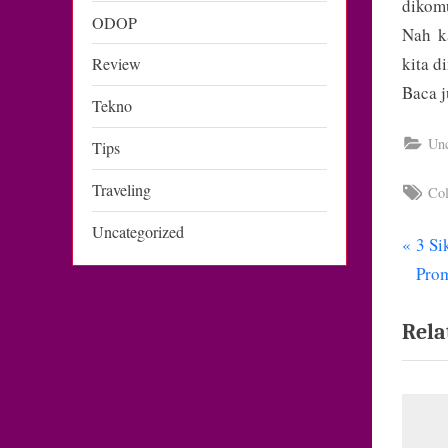
dikom
ODOP
Nah k
kita 
Review
Baca 
Tekno
Unc
Tips
Traveling
Tag
Col
Uncategorized
P
3 Si
Nav
r
Pro
pos
e
Rela
v
i
o
u
s