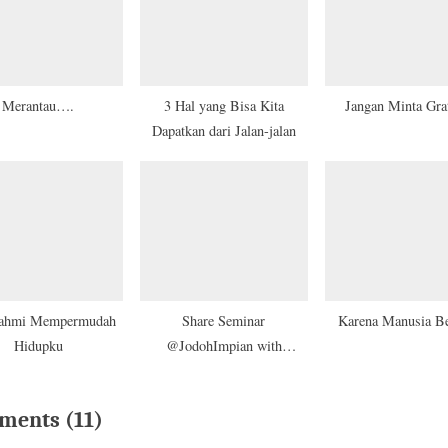
:
Merantau….
3 Hal yang Bisa Kita
Jangan Minta Gra
Dapatkan dari Jalan-jalan
urahmi Mempermudah
Share Seminar
Karena Manusia B
Hidupku
@JodohImpian with
@JombloMulia &
@TweetNikah
on
ments
(11)