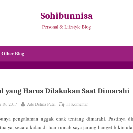
Sohibunnisa
Personal & Lifestyle Blog
 Other Blog
al yang Harus Dilakukan Saat Dimarahi
ted
By
pada
 19, 2017
Ade Delina Putri
11 Komentar
4
punya pengalaman nggak enak tentang dimarahi. Pastinya di
Hal
yang
tua ya, secara kalau di luar rumah saya jarang banget bikin ul