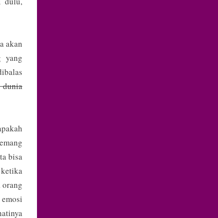
 dulu,
ta akan
g yang
dibalas
 dunia
 apakah
memang
ta bisa
ketika
a orang
 emosi
hatinya