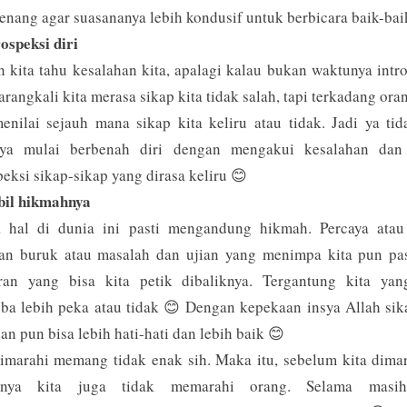
tenang agar suasananya lebih kondusif untuk berbicara baik-ba
rospeksi diri
h kita tahu kesalahan kita, apalagi kalau bukan waktunya intr
Barangkali kita merasa sikap kita tidak salah, tapi terkadang ora
enilai sejauh mana sikap kita keliru atau tidak. Jadi ya ti
nya mulai berbenah diri dengan mengakui kesalahan dan
peksi sikap-sikap yang dirasa keliru 😊
bil hikmahnya
a hal di dunia ini pasti mengandung hikmah. Percaya atau 
ian buruk atau masalah dan ujian yang menimpa kita pun pas
aran yang bisa kita petik dibaliknya. Tergantung kita ya
a lebih peka atau tidak 😊 Dengan kepekaan insya Allah sik
an pun bisa lebih hati-hati dan lebih baik 😊
imarahi memang tidak enak sih. Maka itu, sebelum kita dima
knya kita juga tidak memarahi orang. Selama masi