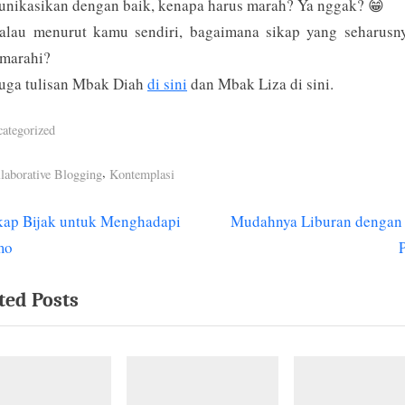
unikasikan dengan baik, kenapa harus marah? Ya nggak? 😁
alau menurut kamu sendiri, bagaimana sikap yang seharusny
dimarahi?
juga tulisan Mbak Diah
di sini
dan Mbak Liza di sini.
ategorized
s:
,
laborative Blogging
Kontemplasi
N
kap Bijak untuk Menghadapi
Mudahnya Liburan dengan 
igasi
e
mo
x
ted Posts
t
P
o
s
t