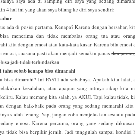
isalnya saya ada di samping diri saya yang sedang dimarahi
n 4 hal ini yang akan saya bilang ke diri saya sendiri:
rsabar
rus ada di posisi pertama. Kenapa? Karena dengan bersabar, ki
 bisa menerima dan tidak membalas orang tua atau oran
hi kita dengan emosi atau kata-kata kasar. Karena bila emosi 
n emosi, suasana pasti akan menjadi semakin panas
dan perang
 bisa jadi tidak terhindarkan
.
i tahu sebab kenapa bisa dimarahi
 bisa dimarahi? Ini PASTI ada sebabnya. Apakah kita lalai,
melakukan kesalahan, atau apapun yang intinya sikap kita 
keliru. Kalau memang kita salah, ya AKUI. Tapi kalau tidak, ki
kan dengan baik-baik pada orang yang sedang memarahi kita 
inya sudah tenang. Yap, jangan coba menjelaskan sesuatu pad
sedang emosi. Karena percuma, orang yang sedang dikuasai
ya tidak bisa berpikir jernih. Jadi tunggulah sampai kondisi 