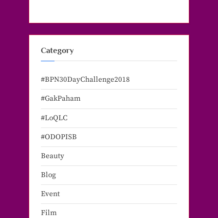
Category
#BPN30DayChallenge2018
#GakPaham
#LoQLC
#ODOPISB
Beauty
Blog
Event
Film