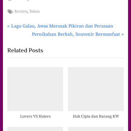
Tags:
,
Review
Tekno
P
Navigasi
Lagu Galau, Awas Merusak Pikiran dan Perasaan
r
N
Pernikahan Berkah, Souvenir Bermanfaat
pos
e
e
Related Posts
v
x
i
t
o
P
u
o
s
s
P
t
o
:
s
t
Lovers VS Haters
Hak Cipta dan Barang KW
: