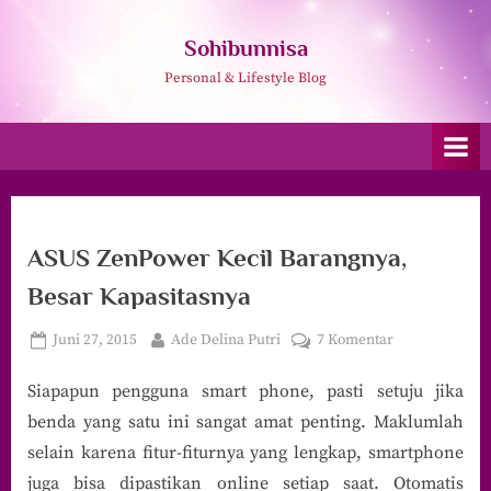
Skip
to
Sohibunnisa
content
Personal & Lifestyle Blog
ASUS ZenPower Kecil Barangnya,
Besar Kapasitasnya
Posted
By
pada
Juni 27, 2015
Ade Delina Putri
7 Komentar
on
ASUS
Siapapun pengguna smart phone, pasti setuju jika
ZenPower
Kecil
benda yang satu ini sangat amat penting. Maklumlah
Barangnya,
selain karena fitur-fiturnya yang lengkap, smartphone
Besar
juga bisa dipastikan online setiap saat. Otomatis
Kapasitasnya