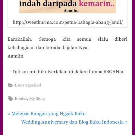
http://sweetkurma.com/petua-bahagia-abang-jamil/
Barakallah. Semoga kita semua slalu diberi
kebahagiaan dan berada di jalan-Nya.
Aamiin
Tulisan ini diikutsertakan di dalam lomba #BGANia
Uncategorized
Tags:
,
Kontes
My Story
P
Navigasi
Melepas Kangen yang Nggak Kaku
r
N
Wedding Anniversary dan Blog Buku Indonesia
pos
e
e