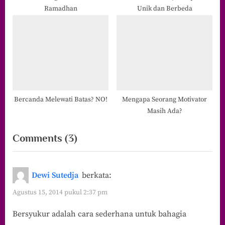
Ramadhan
Unik dan Berbeda
Bercanda Melewati Batas? NO!
Mengapa Seorang Motivator
Masih Ada?
on
Comments
(3)
“#BGANia:
Bahagia
Dewi Sutedja
berkata:
di
Agustus 15, 2014 pukul 2:37 pm
Bulan
Bersyukur adalah cara sederhana untuk bahagia
Agustus”