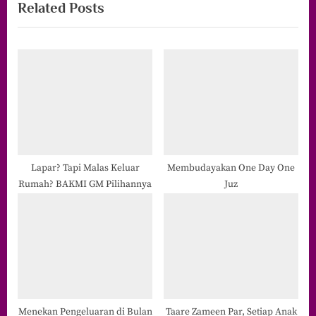
Related Posts
v
x
i
t
o
P
u
o
s
s
P
t
o
:
s
t
Lapar? Tapi Malas Keluar
Membudayakan One Day One
Rumah? BAKMI GM Pilihannya
Juz
:
Menekan Pengeluaran di Bulan
Taare Zameen Par, Setiap Anak