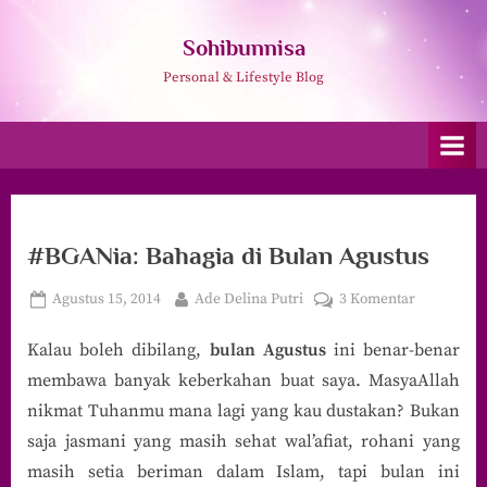
Skip
to
Sohibunnisa
content
Personal & Lifestyle Blog
#BGANia: Bahagia di Bulan Agustus
Posted
By
pada
Agustus 15, 2014
Ade Delina Putri
3 Komentar
on
#BGANia:
Kalau boleh dibilang,
bulan Agustus
ini benar-benar
Bahagia
di
membawa banyak keberkahan buat saya. MasyaAllah
Bulan
nikmat Tuhanmu mana lagi yang kau dustakan? Bukan
Agustus
saja jasmani yang masih sehat wal’afiat, rohani yang
masih setia beriman dalam Islam, tapi bulan ini