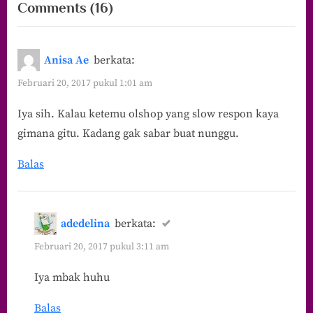
on
Comments
(16)
“Dua
Etika
Anisa Ae
berkata:
yang
Februari 20, 2017 pukul 1:01 am
Harus
Iya sih. Kalau ketemu olshop yang slow respon kaya
Diterapkan
gimana gitu. Kadang gak sabar buat nunggu.
Online
Shop”
Balas
adedelina
berkata:
Februari 20, 2017 pukul 3:11 am
Iya mbak huhu
Balas