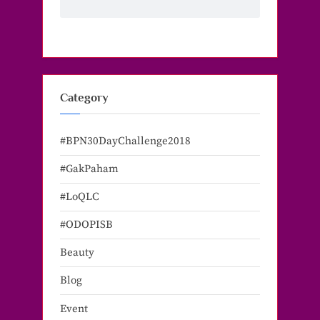
Category
#BPN30DayChallenge2018
#GakPaham
#LoQLC
#ODOPISB
Beauty
Blog
Event