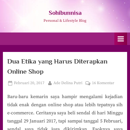
Skip
to
Sohibunnisa
content
Personal & Lifestyle Blog
Dua Etika yang Harus Diterapkan
Online Shop
Posted
By
pada
Februari 20, 2017
Ade Delina Putri
16 Komentar
on
Dua
Baru-baru kemarin saya hampir mengalami kejadian
Etika
yang
tidak enak dengan online shop atau lebih tepatnya sih
Harus
e-commerce. Ceritanya saya beli sendal di hari Minggu
Diterapk
tanggal 29 Januari 2017, tapi sampai tanggal 5 Februari,
Online
sendal saya tidak juga dikirimkan. Esoknya saya
Shop