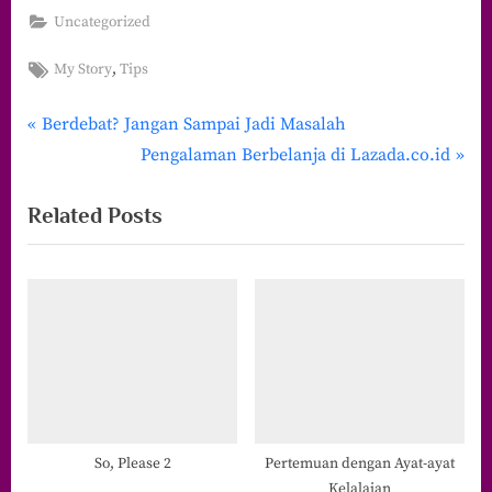
Uncategorized
Tags:
,
My Story
Tips
P
Navigasi
Berdebat? Jangan Sampai Jadi Masalah
r
N
Pengalaman Berbelanja di Lazada.co.id
pos
e
e
Related Posts
v
x
i
t
o
P
u
o
s
s
P
t
o
:
s
t
So, Please 2
Pertemuan dengan Ayat-ayat
Kelalaian