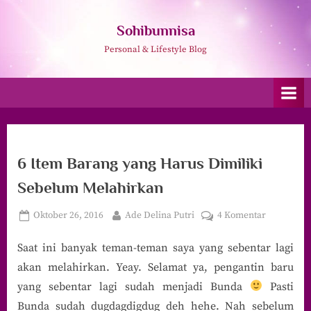
Skip
to
Sohibunnisa
content
Personal & Lifestyle Blog
6 Item Barang yang Harus Dimiliki
Sebelum Melahirkan
Posted
By
pada
Oktober 26, 2016
Ade Delina Putri
4 Komentar
on
6
Saat ini banyak teman-teman saya yang sebentar lagi
Item
Barang
akan melahirkan. Yeay. Selamat ya, pengantin baru
yang
yang sebentar lagi sudah menjadi Bunda
Pasti
Harus
Bunda sudah dugdagdigdug deh hehe. Nah sebelum
Dimiliki