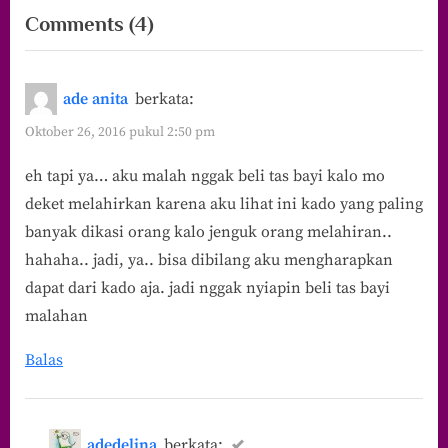
on
Comments
(4)
“6
Item
ade anita
berkata:
Barang
Oktober 26, 2016 pukul 2:50 pm
yang
eh tapi ya… aku malah nggak beli tas bayi kalo mo
Harus
deket melahirkan karena aku lihat ini kado yang paling
Dimiliki
banyak dikasi orang kalo jenguk orang melahiran..
Sebelum
hahaha.. jadi, ya.. bisa dibilang aku mengharapkan
Melahirkan”
dapat dari kado aja. jadi nggak nyiapin beli tas bayi
malahan
Balas
adedelina
berkata: