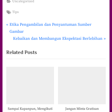
Uncategorized
Tags:
Tips
P
Navigasi
Etika Pengambilan dan Penyantuman Sumber
r
Gambar
pos
e
N
Kebaikan dan Membangun Ekspektasi Berlebihan
v
e
Related Posts
i
x
o
t
u
P
s
o
P
s
o
t
s
:
t
:
Sampai Kapanpun, Mengikuti
Jangan Minta Gratisan