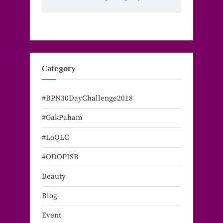
Category
#BPN30DayChallenge2018
#GakPaham
#LoQLC
#ODOPISB
Beauty
Blog
Event