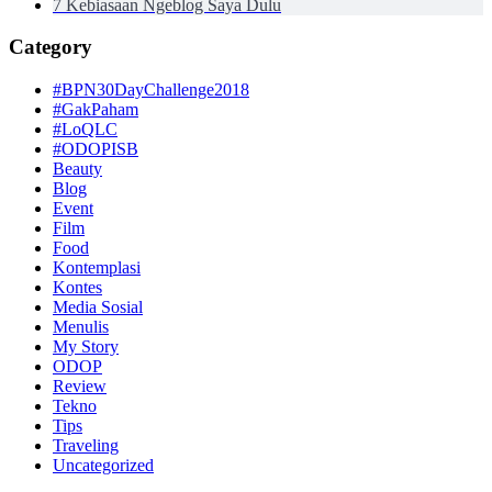
7 Kebiasaan Ngeblog Saya Dulu
Category
#BPN30DayChallenge2018
#GakPaham
#LoQLC
#ODOPISB
Beauty
Blog
Event
Film
Food
Kontemplasi
Kontes
Media Sosial
Menulis
My Story
ODOP
Review
Tekno
Tips
Traveling
Uncategorized