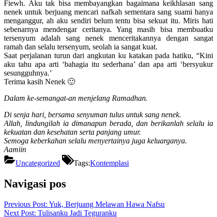
Fiewh. Aku tak bisa membayangkan bagaimana keikhlasan sang
nenek untuk berjuang mencari nafkah sementara sang suami hanya
menganggur, ah aku sendiri belum tentu bisa sekuat itu. Miris hati
sebenarnya mendengar ceritanya. Yang masih bisa membuatku
tersenyum adalah sang nenek menceritakannya dengan sangat
ramah dan selalu tersenyum, seolah ia sangat kuat.
Saat perjalanan turun dari angkutan ku katakan pada hatiku, “Kini
aku tahu apa arti ‘bahagia itu sederhana’ dan apa arti ‘bersyukur
sesungguhnya.’
Terima kasih Nenek 🙂
Dalam ke-semangat-an menjelang Ramadhan.
Di senja hari, bersama senyuman tulus untuk sang nenek.
Allah, lindungilah ia dimanapun berada, dan berikanlah selalu ia
kekuatan dan kesehatan serta panjang umur.
Semoga keberkahan selalu menyertainya juga keluarganya.
Aamiin
Uncategorized
Tags:
Kontemplasi
Navigasi pos
Previous Post:
Yuk, Berjuang Melawan Hawa Nafsu
Next Post:
Tulisanku Jadi Teguranku