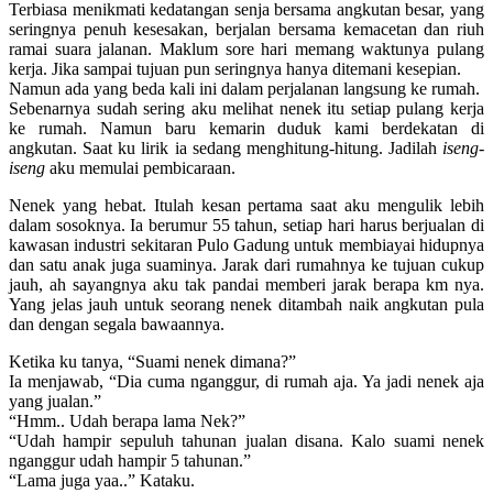
Terbiasa menikmati kedatangan senja bersama angkutan besar, yang
seringnya penuh kesesakan, berjalan bersama kemacetan dan riuh
ramai suara jalanan. Maklum sore hari memang waktunya pulang
kerja. Jika sampai tujuan pun seringnya hanya ditemani kesepian.
Namun ada yang beda kali ini dalam perjalanan langsung ke rumah.
Sebenarnya sudah sering aku melihat nenek itu setiap pulang kerja
ke rumah. Namun baru kemarin duduk kami berdekatan di
angkutan. Saat ku lirik ia sedang menghitung-hitung. Jadilah
iseng-
iseng
aku memulai pembicaraan.
Nenek yang hebat. Itulah kesan pertama saat aku mengulik lebih
dalam sosoknya. Ia berumur 55 tahun, setiap hari harus berjualan di
kawasan industri sekitaran Pulo Gadung untuk membiayai hidupnya
dan satu anak juga suaminya. Jarak dari rumahnya ke tujuan cukup
jauh, ah sayangnya aku tak pandai memberi jarak berapa km nya.
Yang jelas jauh untuk seorang nenek ditambah naik angkutan pula
dan dengan segala bawaannya.
Ketika ku tanya, “Suami nenek dimana?”
Ia menjawab, “Dia cuma nganggur, di rumah aja. Ya jadi nenek aja
yang jualan.”
“Hmm.. Udah berapa lama Nek?”
“Udah hampir sepuluh tahunan jualan disana. Kalo suami nenek
nganggur udah hampir 5 tahunan.”
“Lama juga yaa..” Kataku.