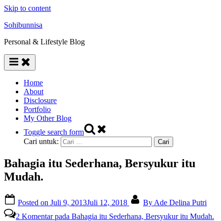
Skip to content
Sohibunnisa
Personal & Lifestyle Blog
Home
About
Disclosure
Portfolio
My Other Blog
Toggle search form
Cari untuk:
Bahagia itu Sederhana, Bersyukur itu
Mudah.
Posted on
Juli 9, 2013
Juli 12, 2018
By
Ade Delina Putri
2 Komentar
pada Bahagia itu Sederhana, Bersyukur itu Mudah.