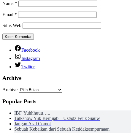
Nama
*
Email
*
Situs Web
Facebook
Instagram
Twitter
Archive
Archive
Popular Posts
IBF, Yuhhhuuu…..
Talkshow Yuk Berhijab – Ustadz Felix Siauw
Jangan Asal Comot
Sebuah Kebaikan dari Sebuah Ketidaksempurnaan