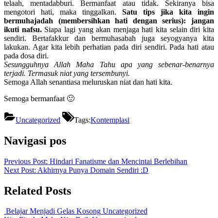
telaah, mentadabburi. Bermanfaat atau tidak. Sekiranya bisa
mengotori hati, maka tinggalkan.
Satu tips jika kita ingin
bermuhajadah (membersihkan hati dengan serius): jangan
ikuti nafsu.
Siapa lagi yang akan menjaga hati kita selain diri kita
sendiri. Bertafakkur dan bermuhasabah juga seyogyanya kita
lakukan. Agar kita lebih perhatian pada diri sendiri. Pada hati atau
pada dosa diri.
Sesungguhnya Allah Maha Tahu apa yang sebenar-benarnya
terjadi. Termasuk niat yang tersembunyi.
Semoga Allah senantiasa meluruskan niat dan hati kita.
Semoga bermanfaat 🙂
Uncategorized
Tags:
Kontemplasi
Navigasi pos
Previous Post:
Hindari Fanatisme dan Mencintai Berlebihan
Next Post:
Akhirnya Punya Domain Sendiri :D
Related Posts
Belajar Menjadi Gelas Kosong
Uncategorized