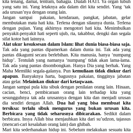
kita tenang, damai, tentram, bahagia. Dialah HATI. Ya organ tubuh
yang satu ini. Yang letaknya ada dalam diri kita sendiri. Yang ‘tak
ada urusan’nya dengan orang lain.
Jangan sampai pakaian, kendaraan, pangkat, jabatan, gelar
membutakan mata hati kita. Terlena dengan silaunya dunia. Terlena
dengan pujian. Yang akhirnya mengotori hati kita. Menimbulkan
penyakit-penyakit hati seperti ujub, ria, takabbur, dengki dan segala
sifat kotor hati lainnya.
Alat ukur kesuksesan dalam Islam: lihat dunia biasa-biasa saja.
Tak ada yang pantas dipamerkan dalam dunia ini. Tak ada yang
pantas dikagumi secara berlebihan. Kita manusia, hanya ‘numpang
hidup’. Tentulah yang namanya ‘numpang’ tidak akan lama-lama.
Tak ada yang pantas disombongkan. Hanya Dia yang berhak. Yang
Maha Memiliki segala-galanya. Pun
kemuliaan tidak diukur dari
apapun
. Banyaknya harta, bagusnya pakaian, tingginya jabatan
atau gelar.
Melainkan diukur dari ketaqwaan.
Jangan sampai pula kita sibuk dengan penilaian orang lain. Hinaan,
cacian, benci, pembicaraan orang lain terhadap kita yang
sesungguhnya tak ada urusannya dengan kita dan menjadi urusan
dia sendiri dengan Allah.
Dua hal yang bisa membuat kita
tersiksa: terlalu sibuk mengurus yang bukan urusan kita.
Berbicara yang tidak seharusnya dibicarakan.
Sedikit dalam
berbicara. Insya Allah bisa menjauhkan kita dari su’udzon, tajassus
(mencari-cari kesalahan orang lain) dan ghibah.
Mari kita sederhanakan hidup ini. Sebelum melakukan sesuatu kita