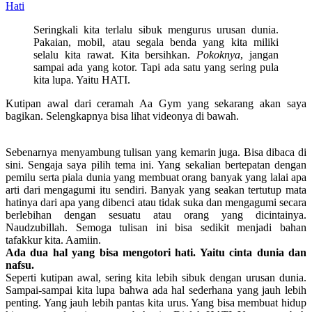
Hati
Seringkali kita terlalu sibuk mengurus urusan dunia.
Pakaian, mobil, atau segala benda yang kita miliki
selalu kita rawat. Kita bersihkan.
Pokoknya
, jangan
sampai ada yang kotor. Tapi ada satu yang sering pula
kita lupa. Yaitu HATI.
Kutipan awal dari ceramah Aa Gym yang sekarang akan saya
bagikan. Selengkapnya bisa lihat videonya di bawah.
Sebenarnya menyambung tulisan yang kemarin juga. Bisa dibaca di
sini. Sengaja saya pilih tema ini. Yang sekalian bertepatan dengan
pemilu serta piala dunia yang membuat orang banyak yang lalai apa
arti dari mengagumi itu sendiri. Banyak yang seakan tertutup mata
hatinya dari apa yang dibenci atau tidak suka dan mengagumi secara
berlebihan dengan sesuatu atau orang yang dicintainya.
Naudzubillah. Semoga tulisan ini bisa sedikit menjadi bahan
tafakkur kita. Aamiin.
Ada dua hal yang bisa mengotori hati. Yaitu cinta dunia dan
nafsu.
Seperti kutipan awal, sering kita lebih sibuk dengan urusan dunia.
Sampai-sampai kita lupa bahwa ada hal sederhana yang jauh lebih
penting. Yang jauh lebih pantas kita urus. Yang bisa membuat hidup