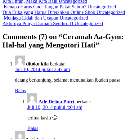
Kita Fitrah, Maka Kita Baik
Uncategorized
Kenapa Harus Cuci Tangan Pakai Sabun?
Uncategorized
Dua Etika yang Harus Diterapkan Online Shop
Uncategorized
Menjaga Lidah dan Ucapan
Uncategorized
Akhirnya Punya Domain Sendiri :D
Uncategorized
Comments
(7)
on “Ceramah Aa-Gym:
Hal-hal yang Mengotori Hati”
ditoko kita
berkata:
Juli 10, 2014 pukul 3:47 am
datang berkunjung, selamat menunaikan ibadah puasa
Balas
Ade Delina Putri
berkata:
Juli 10, 2014 pukul 4:04 am
terima kasih 🙂
Balas