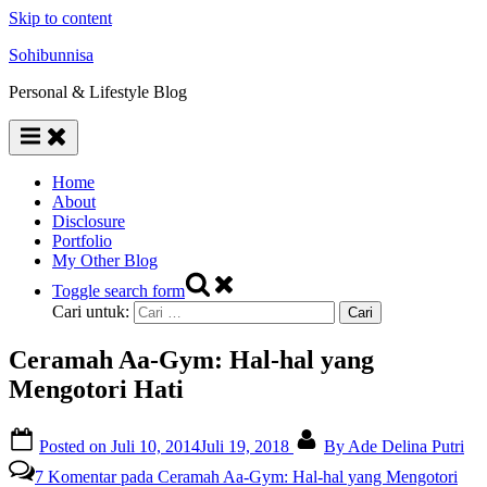
Skip to content
Sohibunnisa
Personal & Lifestyle Blog
Home
About
Disclosure
Portfolio
My Other Blog
Toggle search form
Cari untuk:
Ceramah Aa-Gym: Hal-hal yang
Mengotori Hati
Posted on
Juli 10, 2014
Juli 19, 2018
By
Ade Delina Putri
7 Komentar
pada Ceramah Aa-Gym: Hal-hal yang Mengotori