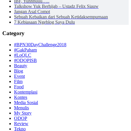
IBF, Yuhhhuuu…..
Talkshow Yuk Berhijab – Ustadz Felix Siauw
Jangan Asal Comot
Sebuah Kebaikan dari Sebuah Ketidaksempurnaan
7 Kebiasaan Ngeblog Saya Dulu
Category
#BPN30DayChallenge2018
#GakPaham
#LoQLC
#ODOPISB
Beauty
Blog
Event
Film
Food
Kontemplasi
Kontes
Media Sosial
Menulis
My Story
ODOP
Review
Tekno