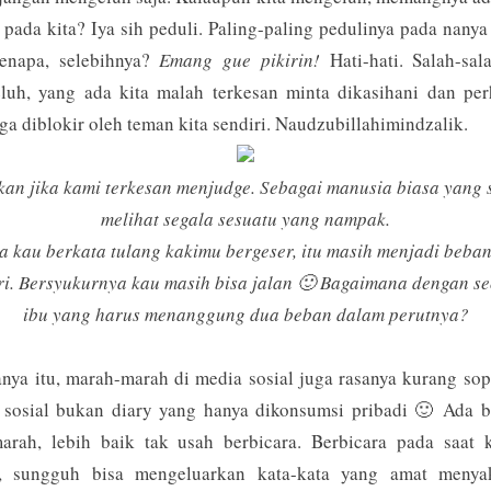
 pada kita? Iya sih peduli. Paling-paling pedulinya pada nany
kenapa, selebihnya?
Emang gue pikirin!
Hati-hati. Salah-sal
luh, yang ada kita malah terkesan minta dikasihani dan perh
uga diblokir oleh teman kita sendiri. Naudzubillahimindzalik.
an jika kami terkesan menjudge. Sebagai manusia biasa yang 
melihat segala sesuatu yang nampak.
ka kau berkata tulang kakimu bergeser, itu masih menjadi beba
ri. Bersyukurnya kau masih bisa jalan 🙂 Bagaimana dengan s
ibu yang harus menanggung dua beban dalam perutnya?
nya itu, marah-marah di media sosial juga rasanya kurang sop
 sosial bukan diary yang hanya dikonsumsi pribadi 🙂 Ada b
marah, lebih baik tak usah berbicara. Berbicara pada saat k
, sungguh bisa mengeluarkan kata-kata yang amat menyak