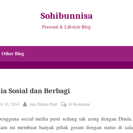
Sohibunnisa
Personal & Lifestyle Blog
 Other Blog
ia Sosial dan Berbagi
ted
By
pada
il 19, 2014
Ade Delina Putri
10 Komentar
Media
pengguna social media pasti sedang tak asing dengan Dinda.
Sosial
dan
satu ini membuat banyak pihak geram dengan status di sala