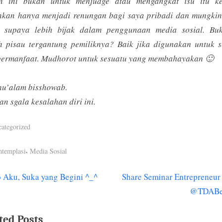
an ini bukan untuk menjudge atau mengangkat isu itu ke
nkan hanya menjadi renungan bagi saya pribadi dan mungkin
 supaya lebih bijak dalam penggunaan media sosial. Bu
h pisau tergantung pemiliknya? Baik jika digunakan untuk s
bermanfaat. Mudhorot untuk sesuatu yang membahayakan 🙂
hu’alam bisshowab.
n sgala kesalahan diri ini.
ategorized
s:
,
templasi
Media Sosial
N
 Aku, Suka yang Begini ^_^
Share Seminar Entrepreneur
igasi
e
@TDABe
x
ted Posts
t