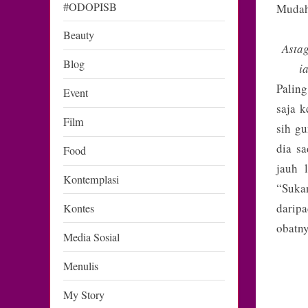
#ODOPISB
Mudah-
Beauty
Astag
Blog
i
Paling
Event
saja 
Film
sih gu
dia s
Food
jauh 
Kontemplasi
“Suka
daripa
Kontes
obatny
Media Sosial
Menulis
My Story