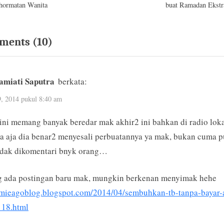
hormatan Wanita
buat Ramadan Ekstr
Dapat Kejutan Ek
on
ments
(10)
“Media
Sosial
lamiati Saputra
berkata:
dan
9, 2014 pukul 8:40 am
Berbagi”
 ini memang banyak beredar mak akhir2 ini bahkan di radio loka
 aja dia benar2 menyesali perbuatannya ya mak, bukan cuma p
tidak dikomentari bnyk orang…
jg ada postingan baru mak, mungkin berkenan menyimak hehe
/mieagoblog.blogspot.com/2014/04/sembuhkan-tb-tanpa-bayar-a
_18.html