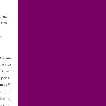
susah.
 kau
h
sional.
 wajib
Benar.
 perlu.
tatus?”
menjadi
Paling
da yang