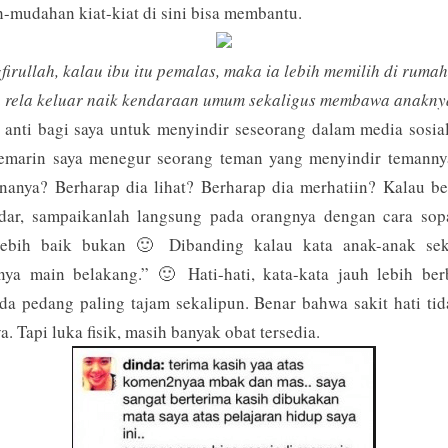
mudahan kiat-kiat di sini bisa membantu.
firullah, kalau ibu itu pemalas, maka ia lebih memilih di rumah
a rela keluar naik kendaraan umum sekaligus membawa anakny
 anti bagi saya untuk menyindir seseorang dalam media sosia
kemarin saya menegur seorang teman yang menyindir temanny
nanya? Berharap dia lihat? Berharap dia merhatiin? Kalau b
adar, sampaikanlah langsung pada orangnya dengan cara sopa
lebih baik bukan 🙂 Dibanding kalau kata anak-anak sek
nya main belakang.” 🙂 Hati-hati, kata-kata jauh lebih ber
da pedang paling tajam sekalipun. Benar bahwa sakit hati ti
a. Tapi luka fisik, masih banyak obat tersedia.