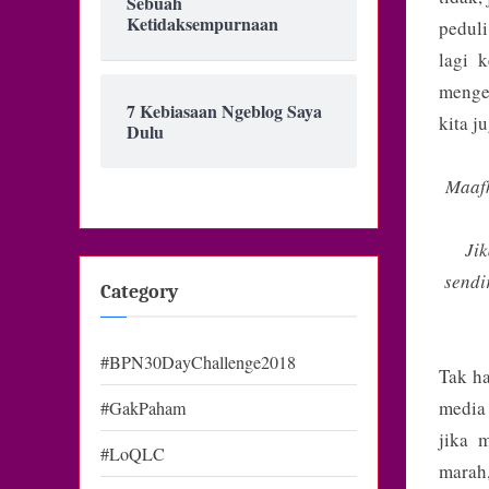
Sebuah
Ketidaksempurnaan
peduli
lagi 
menge
7 Kebiasaan Ngeblog Saya
kita j
Dulu
Maafk
Ji
sendi
Category
#BPN30DayChallenge2018
Tak ha
media
#GakPaham
jika 
#LoQLC
marah