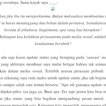
Berbagi
ng sosialnya. Sama kayak saya -___-
an jika ibu itu merepotkanmu. Bukan maksudnya membuatmu 
i ia harus menanggung dua beban dalam perutnya. Seandainya
berada di pihaknya, bagaimana, apa yang kau harapkan?
Kalaupun kau keluhkan perasaanmu pada media sosial, adaka
keadaanmu berubah?
ada saja kasus update status yang berujung pada ‘sensasi’ na
h yang akhirnya membuat saya mulai belajar bahwa tak semua
ikan dalam media sosial. Terlebih urusan perasaan pribadi. 
a sekarang saya rada males untuk update status jika tak begitu
-sampai salah satu teman berseru, “Apa sih gunanya update s
dipikir-pikir, iya juga ya. Buat apa. Etz tapi justru kita bisa 
at jika status yang kita bagikan mengandung pesan moral. 
 jangan mengeluh saja. Kalaupun kita mengeluh, memangnya a