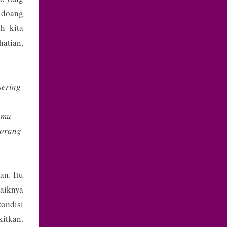
a doang
ah kita
atian,
sering
nmu
eorang
an. Itu
aiknya
ondisi
itkan.