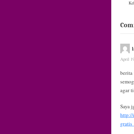
Ke
Com
April 1
berita
semoga
agar 
Saya 
http:/
gratis