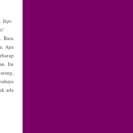
. Tapi
a!
l. Baru
a. Apa
erharap
n. Itu
arang,
bahaya
dak ada