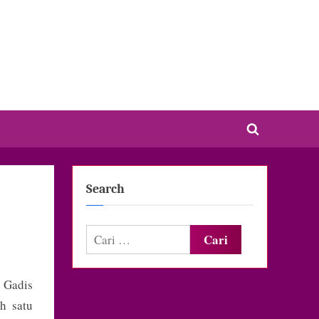
Toggle
search
form
Search
Cari
untuk:
 Gadis
h satu