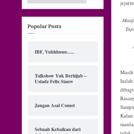
jejari
Maafk
Popular Posts
Tap
IBF, Yuhhhuuu…..
Masih 
Talkshow Yuk Berhijab –
Inila
Ustadz Felix Siauw
dibag
Rasany
Jangan Asal Comot
Sampai
Kalau 
manfa
Sebuah Kebaikan dari
tidak,