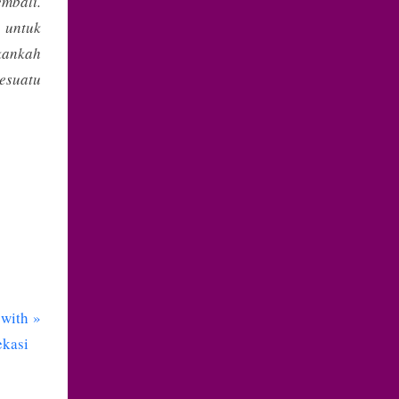
mbali.
 untuk
kankah
esuatu
 with
kasi