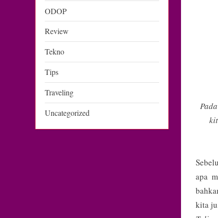
ODOP
Review
Tekno
Tips
Traveling
Pada 
Uncategorized
ki
Sebel
apa m
bahka
kita j