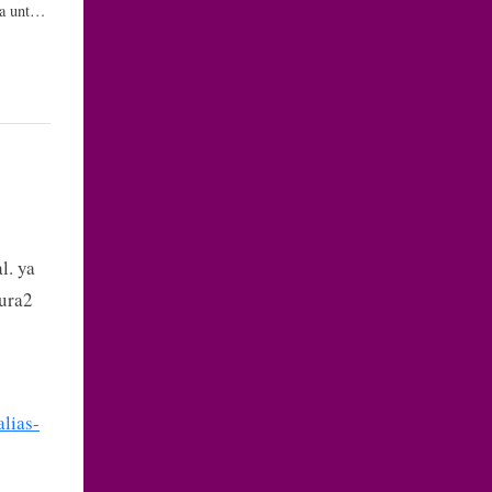
a untuk
stra!
l. ya
ura2
lias-