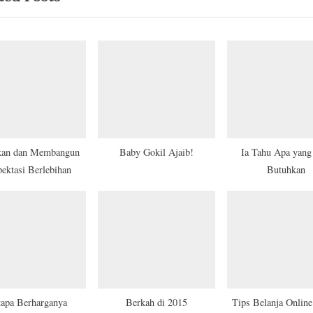
P
o
s
t
:
kan dan Membangun
Baby Gokil Ajaib!
Ia Tahu Apa yang
ektasi Berlebihan
Butuhkan
apa Berharganya
Berkah di 2015
Tips Belanja Onlin