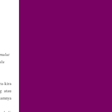
 mulut
ulu
a-kira
g atau
iamnya