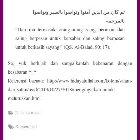
ثم كان من الذين آمنوا وتواصوا بالصبر وتواصوا
بالمرحمة
“Dan dia termasuk orang-orang yang beriman dan
saling berpesan untuk bersabar dan saling berpesan
untuk berkasih sayang.” (QS. Al-Balad, 90: 17).
So, yuk berhijab dan sampaikanlah kebenaran dengan
kesabaran ^_^
Referensi bacaan: http://www.hidayatullah.com/kolom/salam-
dari-salim/read/2013/10/27/7018/mengingatkan-untuk-
meluruskan.html
Uncategorized
Tags:
Kontemplasi