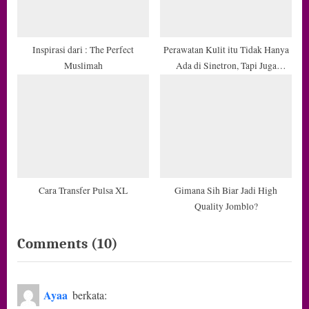
Inspirasi dari : The Perfect
Perawatan Kulit itu Tidak Hanya
Muslimah
Ada di Sinetron, Tapi Juga
Rutinitas Sebelum Tidur
Sesungguhnya
Cara Transfer Pulsa XL
Gimana Sih Biar Jadi High
Quality Jomblo?
on
Comments
(10)
“Perintah
Berhijab
Ayaa
berkata:
dan