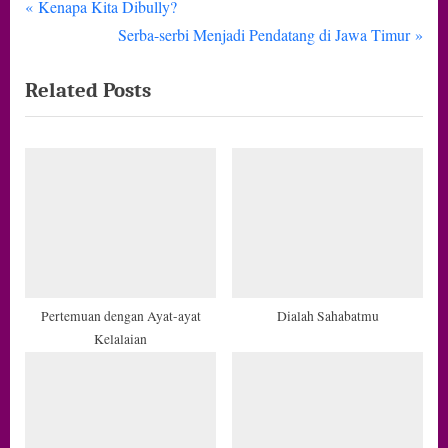
P
Navigasi
Kenapa Kita Dibully?
r
N
Serba-serbi Menjadi Pendatang di Jawa Timur
pos
e
e
Related Posts
v
x
i
t
o
P
u
o
s
s
P
t
o
:
s
t
Pertemuan dengan Ayat-ayat
Dialah Sahabatmu
Kelalaian
: