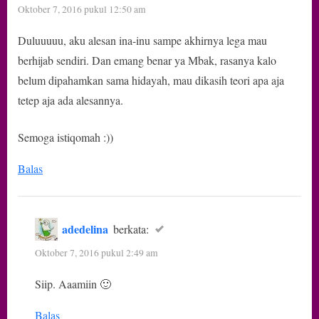
Oktober 7, 2016 pukul 12:50 am
Cara
Duluuuuu, aku alesan ina-inu sampe akhirnya lega mau
Mengingatkan”
berhijab sendiri. Dan emang benar ya Mbak, rasanya kalo
belum dipahamkan sama hidayah, mau dikasih teori apa aja
tetep aja ada alesannya.
Semoga istiqomah :))
Balas
adedelina
berkata:
Oktober 7, 2016 pukul 2:49 am
Siip. Aaamiin 🙂
Balas