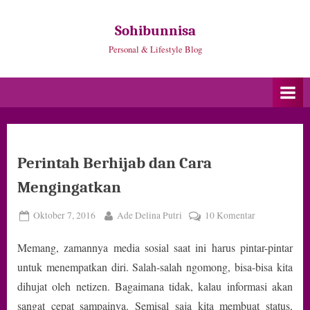
Skip
to
Sohibunnisa
content
Personal & Lifestyle Blog
Perintah Berhijab dan Cara
Mengingatkan
Posted
By
pada
Oktober 7, 2016
Ade Delina Putri
10 Komentar
on
Perintah
Memang, zamannya media sosial saat ini harus pintar-pintar
Berhijab
dan
untuk menempatkan diri. Salah-salah ngomong, bisa-bisa kita
Cara
dihujat oleh netizen. Bagaimana tidak, kalau informasi akan
Mengingatkan
sangat cepat sampainya. Semisal saja kita membuat status,