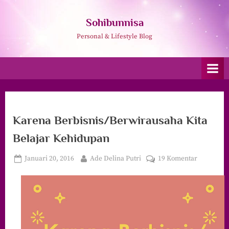
Skip
to
Sohibunnisa
content
Personal & Lifestyle Blog
Karena Berbisnis/Berwirausaha Kita
Belajar Kehidupan
Posted
By
pada
Januari 20, 2016
Ade Delina Putri
19 Komentar
on
Karena
Berbisnis
Kita
Belajar
Kehidupa