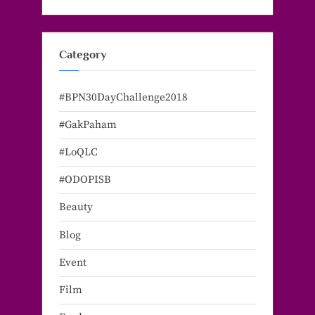
Category
#BPN30DayChallenge2018
#GakPaham
#LoQLC
#ODOPISB
Beauty
Blog
Event
Film