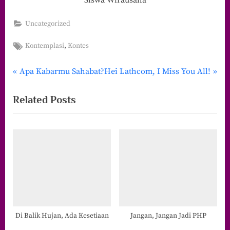
Siswa Wirausaha
Uncategorized
Tags:
,
Kontemplasi
Kontes
P
N
Navigasi
Apa Kabarmu Sahabat?
Hei Lathcom, I Miss You All!
r
e
pos
Related Posts
e
x
v
t
i
P
o
o
u
s
s
t
P
:
o
s
Di Balik Hujan, Ada Kesetiaan
Jangan, Jangan Jadi PHP
t