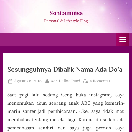
Skip
to
Sohibunnisa
content
Personal & Lifestyle Blog
Sesungguhnya Dibalik Nama Ada Do’a
Posted
By
pada
Agustus 8, 2016
Ade Delina Putri
4 Komentar
on
Sesungguhn
Saat pagi lalu sedang iseng buka instagram, saya
Dibalik
Nama
menemukan akun seorang anak ABG yang kemarin-
Ada
marin santer jadi pembicaraan. Oke, saya tidak mau
Do’a
membahas tentang mereka lagi. Karena itu sudah ada
pembahasan sendiri dan saya juga pernah saya