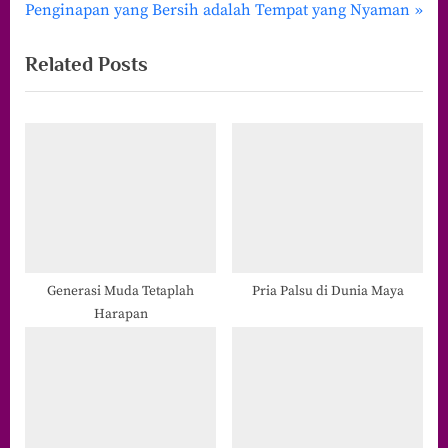
N
r
Penginapan yang Bersih adalah Tempat yang Nyaman
pos
e
e
Related Posts
x
v
t
i
P
o
o
u
s
s
t
P
:
o
s
t
Generasi Muda Tetaplah
Pria Palsu di Dunia Maya
Harapan
: