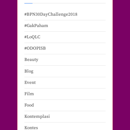
#BPN30DayChallenge2018
#GakPaham
#LoQLC
#ODOPISB
Beauty
Blog
Event
Film
Food
Kontemplasi
Kontes