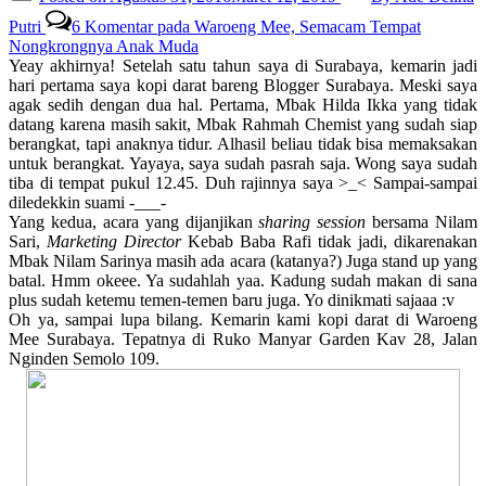
Putri
6 Komentar
pada Waroeng Mee, Semacam Tempat
Nongkrongnya Anak Muda
Yeay akhirnya! Setelah satu tahun saya di Surabaya, kemarin jadi
hari pertama saya kopi darat bareng Blogger Surabaya. Meski saya
agak sedih dengan dua hal. Pertama, Mbak Hilda Ikka yang tidak
datang karena masih sakit, Mbak Rahmah Chemist yang sudah siap
berangkat, tapi anaknya tidur. Alhasil beliau tidak bisa memaksakan
untuk berangkat. Yayaya, saya sudah pasrah saja. Wong saya sudah
tiba di tempat pukul 12.45. Duh rajinnya saya >_< Sampai-sampai
diledekkin suami -___-
Yang kedua, acara yang dijanjikan
sharing session
bersama Nilam
Sari,
Marketing Director
Kebab Baba Rafi tidak jadi, dikarenakan
Mbak Nilam Sarinya masih ada acara (katanya?) Juga stand up yang
batal. Hmm okeee. Ya sudahlah yaa. Kadung sudah makan di sana
plus sudah ketemu temen-temen baru juga. Yo dinikmati sajaaa :v
Oh ya, sampai lupa bilang. Kemarin kami kopi darat di Waroeng
Mee Surabaya. Tepatnya di Ruko Manyar Garden Kav 28, Jalan
Nginden Semolo 109.