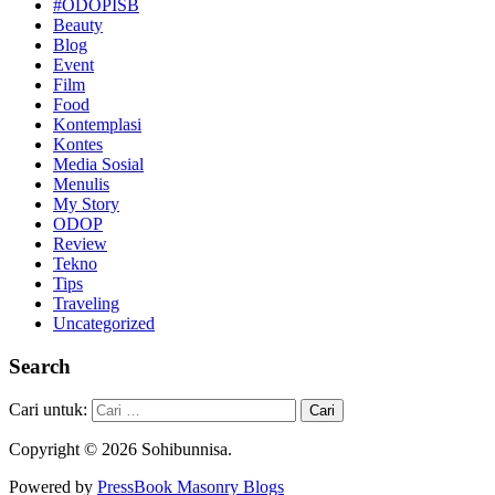
#ODOPISB
Beauty
Blog
Event
Film
Food
Kontemplasi
Kontes
Media Sosial
Menulis
My Story
ODOP
Review
Tekno
Tips
Traveling
Uncategorized
Search
Cari untuk:
Copyright © 2026 Sohibunnisa.
Powered by
PressBook Masonry Blogs