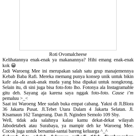
Roti Ovomalcheese
Kelihatannya enak-enak ya makanannya? Hihi emang enak-enak
kok 😀
Jadi Waroeng Mee ini merupakan salah satu grup manajemennya
Kebab Baba Rafi. Mereka memang punya konsep unik untuk bikin
kafe ala-ala anak-anak muda yang bisa dipakai untuk nongkrong.
Selain itu, di sini juga bisa foto-foto lho. Fotonya ala Instagramable
gitu deh. Sayang aja karena saya nggak foto-foto.
Cause i’m
pemaluu >_<
Saat ini Waroeng Mee sudah buka empat cabang. Yakni di Jl.Blora
36 Jakarta Pusat. Jl.Tebet Utara Dalam 4 Jakarta Selatan. Jl.
Kisamaun 162 Tangerang. Dan Jl. Nginden Semolo 109 Sby.
Well, tidak ada salahnya kalau kamu dekat-dekat wilayah
Jabodetabek atau Surabaya, ya mampir deh ke Waroeng Mee.
Cocok juga untuk bersantai-santai bareng keluarga ^_^