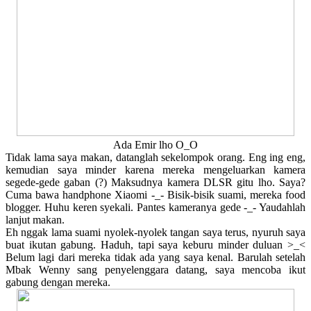
Ada Emir lho O_O
Tidak lama saya makan, datanglah sekelompok orang. Eng ing eng,
kemudian saya minder karena mereka mengeluarkan kamera
segede-gede gaban (?) Maksudnya kamera DLSR gitu lho. Saya?
Cuma bawa handphone Xiaomi -_- Bisik-bisik suami, mereka food
blogger. Huhu keren syekali. Pantes kameranya gede -_- Yaudahlah
lanjut makan.
Eh nggak lama suami nyolek-nyolek tangan saya terus, nyuruh saya
buat ikutan gabung. Haduh, tapi saya keburu minder duluan >_<
Belum lagi dari mereka tidak ada yang saya kenal. Barulah setelah
Mbak Wenny sang penyelenggara datang, saya mencoba ikut
gabung dengan mereka.