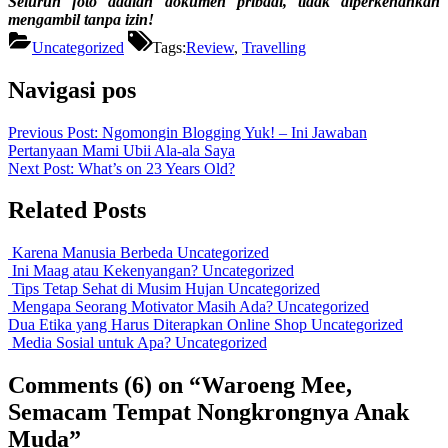
Seluruh foto adalah dokumen pribadi, tidak diperkenankan
mengambil tanpa izin!
Uncategorized
Tags:
Review
,
Travelling
Navigasi pos
Previous Post:
Ngomongin Blogging Yuk! – Ini Jawaban
Pertanyaan Mami Ubii Ala-ala Saya
Next Post:
What’s on 23 Years Old?
Related Posts
Karena Manusia Berbeda
Uncategorized
Ini Maag atau Kekenyangan?
Uncategorized
Tips Tetap Sehat di Musim Hujan
Uncategorized
Mengapa Seorang Motivator Masih Ada?
Uncategorized
Dua Etika yang Harus Diterapkan Online Shop
Uncategorized
Media Sosial untuk Apa?
Uncategorized
Comments
(6)
on “Waroeng Mee,
Semacam Tempat Nongkrongnya Anak
Muda”