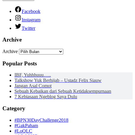
Facebook
Instagram
Twitter
Archive
Archive
Popular Posts
IBF, Yuhhhuuu…..
Talkshow Yuk Berhijab – Ustadz Felix Siauw
Jangan Asal Comot
Sebuah Kebaikan dari Sebuah Ketidaksempurnaan
7 Kebiasaan Ngeblog Saya Dulu
Category
#BPN30DayChallenge2018
#GakPaham
#LoQLC