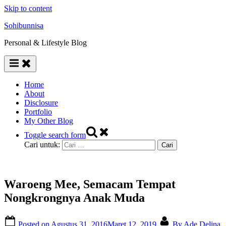
Skip to content
Sohibunnisa
Personal & Lifestyle Blog
Home
About
Disclosure
Portfolio
My Other Blog
Toggle search form
Cari untuk:
Waroeng Mee, Semacam Tempat
Nongkrongnya Anak Muda
Posted on
Agustus 31, 2016
Maret 12, 2019
By
Ade Delina