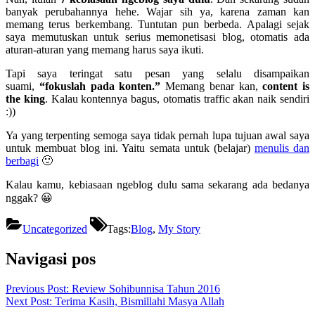
banyak perubahannya hehe. Wajar sih ya, karena zaman kan
memang terus berkembang. Tuntutan pun berbeda. Apalagi sejak
saya memutuskan untuk serius memonetisasi blog, otomatis ada
aturan-aturan yang memang harus saya ikuti.
Tapi saya teringat satu pesan yang selalu disampaikan
suami,
“fokuslah pada konten.”
Memang benar kan,
content is
the king
. Kalau kontennya bagus, otomatis traffic akan naik sendiri
:))
Ya yang terpenting semoga saya tidak pernah lupa tujuan awal saya
untuk membuat blog ini. Yaitu semata untuk (belajar)
menulis dan
berbagi
🙂
Kalau kamu, kebiasaan ngeblog dulu sama sekarang ada bedanya
nggak? 😀
Uncategorized
Tags:
Blog
,
My Story
Navigasi pos
Previous Post:
Review Sohibunnisa Tahun 2016
Next Post:
Terima Kasih, Bismillahi Masya Allah