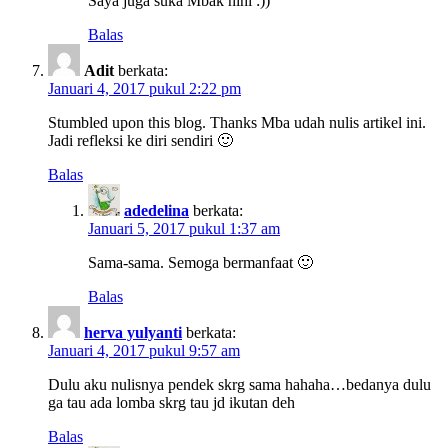
Saya juga suka Mbak hihi :))
Balas
Adit
berkata:
Januari 4, 2017 pukul 2:22 pm
Stumbled upon this blog. Thanks Mba udah nulis artikel ini.
Jadi refleksi ke diri sendiri 🙂
Balas
adedelina
berkata:
Januari 5, 2017 pukul 1:37 am
Sama-sama. Semoga bermanfaat 🙂
Balas
herva yulyanti
berkata:
Januari 4, 2017 pukul 9:57 am
Dulu aku nulisnya pendek skrg sama hahaha…bedanya dulu
ga tau ada lomba skrg tau jd ikutan deh
Balas