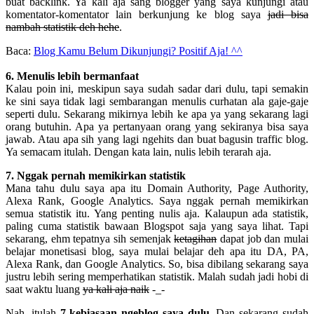
buat backlink. Ya kali aja sang blogger yang saya kunjungi atau
komentator-komentator lain berkunjung ke blog saya
jadi bisa
nambah statistik deh hehe
.
Baca:
Blog Kamu Belum Dikunjungi? Positif Aja! ^^
6. Menulis lebih bermanfaat
Kalau poin ini, meskipun saya sudah sadar dari dulu, tapi semakin
ke sini saya tidak lagi sembarangan menulis curhatan ala gaje-gaje
seperti dulu. Sekarang mikirnya lebih ke apa ya yang sekarang lagi
orang butuhin. Apa ya pertanyaan orang yang sekiranya bisa saya
jawab. Atau apa sih yang lagi ngehits dan buat bagusin traffic blog.
Ya semacam itulah. Dengan kata lain, nulis lebih terarah aja.
7. Nggak pernah memikirkan statistik
Mana tahu dulu saya apa itu Domain Authority, Page Authority,
Alexa Rank, Google Analytics. Saya nggak pernah memikirkan
semua statistik itu. Yang penting nulis aja. Kalaupun ada statistik,
paling cuma statistik bawaan Blogspot saja yang saya lihat. Tapi
sekarang, ehm tepatnya sih semenjak
ketagihan
dapat job dan mulai
belajar monetisasi blog, saya mulai belajar deh apa itu DA, PA,
Alexa Rank, dan Google Analytics. So, bisa dibilang sekarang saya
justru lebih sering memperhatikan statistik. Malah sudah jadi hobi di
saat waktu luang
ya kali aja naik
-_-
Nah, itulah
7 kebiasaan ngeblog saya dulu
. Dan sekarang sudah