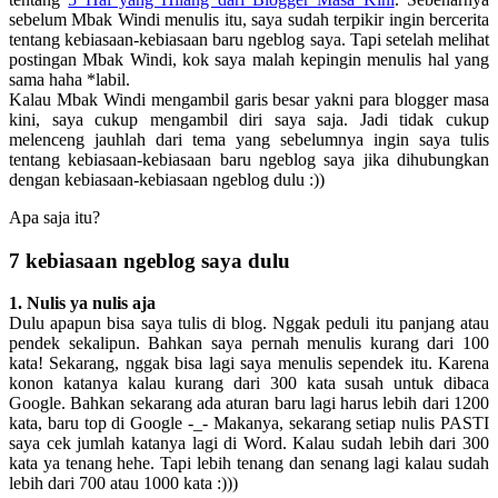
sebelum Mbak Windi menulis itu, saya sudah terpikir ingin bercerita
tentang kebiasaan-kebiasaan baru ngeblog saya. Tapi setelah melihat
postingan Mbak Windi, kok saya malah kepingin menulis hal yang
sama haha *labil.
Kalau Mbak Windi mengambil garis besar yakni para blogger masa
kini, saya cukup mengambil diri saya saja. Jadi tidak cukup
melenceng jauhlah dari tema yang sebelumnya ingin saya tulis
tentang kebiasaan-kebiasaan baru ngeblog saya jika dihubungkan
dengan kebiasaan-kebiasaan ngeblog dulu :))
Apa saja itu?
7 kebiasaan ngeblog saya dulu
1. Nulis ya nulis aja
Dulu apapun bisa saya tulis di blog. Nggak peduli itu panjang atau
pendek sekalipun. Bahkan saya pernah menulis kurang dari 100
kata! Sekarang, nggak bisa lagi saya menulis sependek itu. Karena
konon katanya kalau kurang dari 300 kata susah untuk dibaca
Google. Bahkan sekarang ada aturan baru lagi harus lebih dari 1200
kata, baru top di Google -_- Makanya, sekarang setiap nulis PASTI
saya cek jumlah katanya lagi di Word. Kalau sudah lebih dari 300
kata ya tenang hehe. Tapi lebih tenang dan senang lagi kalau sudah
lebih dari 700 atau 1000 kata :)))