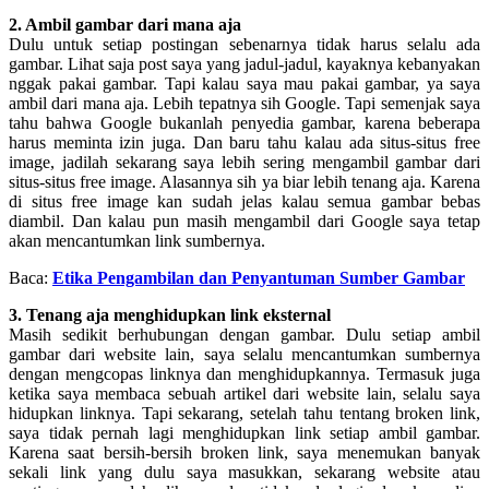
2. Ambil gambar dari mana aja
Dulu untuk setiap postingan sebenarnya tidak harus selalu ada
gambar. Lihat saja post saya yang jadul-jadul, kayaknya kebanyakan
nggak pakai gambar. Tapi kalau saya mau pakai gambar, ya saya
ambil dari mana aja. Lebih tepatnya sih Google. Tapi semenjak saya
tahu bahwa Google bukanlah penyedia gambar, karena beberapa
harus meminta izin juga. Dan baru tahu kalau ada situs-situs free
image, jadilah sekarang saya lebih sering mengambil gambar dari
situs-situs free image. Alasannya sih ya biar lebih tenang aja. Karena
di situs free image kan sudah jelas kalau semua gambar bebas
diambil. Dan kalau pun masih mengambil dari Google saya tetap
akan mencantumkan link sumbernya.
Baca:
Etika Pengambilan dan Penyantuman Sumber Gambar
3. Tenang aja menghidupkan link eksternal
Masih sedikit berhubungan dengan gambar. Dulu setiap ambil
gambar dari website lain, saya selalu mencantumkan sumbernya
dengan mengcopas linknya dan menghidupkannya. Termasuk juga
ketika saya membaca sebuah artikel dari website lain, selalu saya
hidupkan linknya. Tapi sekarang, setelah tahu tentang broken link,
saya tidak pernah lagi menghidupkan link setiap ambil gambar.
Karena saat bersih-bersih broken link, saya menemukan banyak
sekali link yang dulu saya masukkan, sekarang website atau