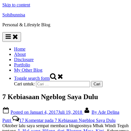
Skip to content
Sohibunnisa
Personal & Lifestyle Blog
Home
About
Disclosure
Portfolio
My Other Blog
Toggle search form
Cari untuk:
7 Kebiasaan Ngeblog Saya Dulu
Posted on
Januari 4, 2017
Juli 19, 2018
By
Ade Delina
Putri
17 Komentar
pada 7 Kebiasaan Ngeblog Saya Dulu
Oktober lalu saya sempat membaca blogpostnya Mbak Windi Teguh
tentang
5 Hal yang Hilang dari Blogger Masa Kini
. Sebenarnya