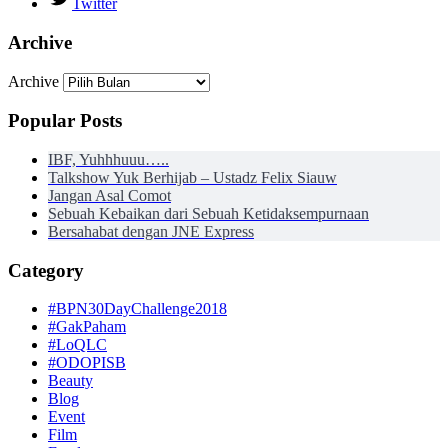
Twitter
Archive
Archive
Popular Posts
IBF, Yuhhhuuu…..
Talkshow Yuk Berhijab – Ustadz Felix Siauw
Jangan Asal Comot
Sebuah Kebaikan dari Sebuah Ketidaksempurnaan
Bersahabat dengan JNE Express
Category
#BPN30DayChallenge2018
#GakPaham
#LoQLC
#ODOPISB
Beauty
Blog
Event
Film