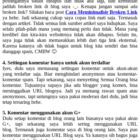
postingannya sudah dihapus dan tidak ada lagi, dan kemudian
jadilah broken link di blog saya -_- Kenapa jangan sampai ada
broken link? Silakan baca post
Cara Meminimalisir Broken Link
ya hehe. Jadi sekarang cukup saya copas link mati saja. Termasuk
dengan artikel. Tidak semua link sumber artikel saya hidupkan. Saya
selalu pilah-pilah mana yang memang perlu dan tidak. Mana yang
kredibel dan kira-kira websitenya tidak akan dihapus. Selain itu,
saya juga tidak akan memasukkan lebih dari tiga link eksternal.
Karena katanya sih tidak bagus untuk blog kita sendiri dan bisa
dianggap spam, CMIIW 🙂
4. Settingan komentar hanya untuk akun terdaftar
Iyes, dulu saya memasang settingan komentar untuk akun-akun
yang terdaftar saja. Biar menghindari anonymous atau komentar-
komentar spam. Tapi sekarang, saya menyetting Semua Orang bisa
komentar. Tujuannya supaya jika ada blogger yang komen, bisa
meninggalkan URL blognya. Jadi ya memang rawan spam atau
anonymous, tapi untungnya saya pakai moderasi dari dulu, jadi bisa
tetap tersaring hehe.
5. Komentar menggunakan akun G+
Dulu setiap komentar di blog orang lain biasanya saya pakai akun
G+, tapi sekarang saya lebih sering menggunakan URL
blog. Termasuk juga komentar saya di blog orang lain. Saya pun
komentar menggunakan URL Blog saya. Ya katanya sih bagus juga