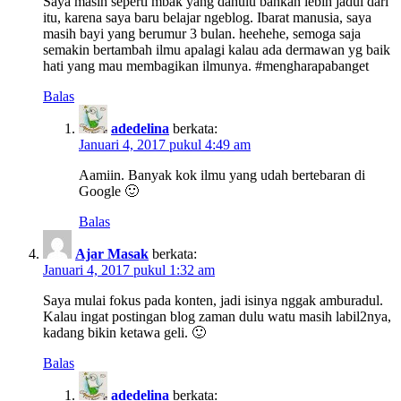
Saya masih seperti mbak yang dahulu bahkan lebih jadul dari
itu, karena saya baru belajar ngeblog. Ibarat manusia, saya
masih bayi yang berumur 3 bulan. heehehe, semoga saja
semakin bertambah ilmu apalagi kalau ada dermawan yg baik
hati yang mau membagikan ilmunya. #mengharapabanget
Balas
adedelina
berkata:
Januari 4, 2017 pukul 4:49 am
Aamiin. Banyak kok ilmu yang udah bertebaran di
Google 🙂
Balas
Ajar Masak
berkata:
Januari 4, 2017 pukul 1:32 am
Saya mulai fokus pada konten, jadi isinya nggak amburadul.
Kalau ingat postingan blog zaman dulu watu masih labil2nya,
kadang bikin ketawa geli. 🙂
Balas
adedelina
berkata: