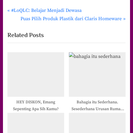
P
Navigasi
#LoQLC: Belajar Menjadi Dewasa
r
N
Puas Pilih Produk Plastik dari Claris Homeware
pos
e
e
Related Posts
v
x
i
t
o
P
u
o
s
s
P
t
o
:
s
t
HEY DISKON, Emang
Bahagia itu Sederhana.
Sepenting Apa Sih Kamu?
Sesederhana Urusan Rumah
:
Tangga dan Anak