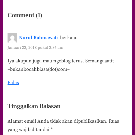
on
Comment
(1)
“Beranjak
Enam
Nurul Rahmawati
berkata:
Tahun
Januari 22, 2018 pukul 2:36 am
dan
Iya akupun juga mau ngeblog terus. Semangaaattt
Akan
–bukanbocahbiasa(dot)com–
Seterusnya
Ngeblog”
Balas
Tinggalkan Balasan
Alamat email Anda tidak akan dipublikasikan.
Ruas
yang wajib ditandai
*