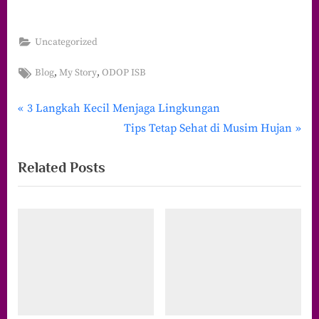
Uncategorized
Tags:
,
,
Blog
My Story
ODOP ISB
P
Navigasi
3 Langkah Kecil Menjaga Lingkungan
r
N
Tips Tetap Sehat di Musim Hujan
pos
e
e
Related Posts
v
x
i
t
o
P
u
o
s
s
P
t
o
:
s