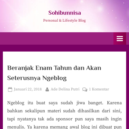
Skip
to
Sohibunnisa
content
Personal & Lifestyle Blog
Beranjak Enam Tahun dan Akan
Seterusnya Ngeblog
Posted
By
pada
Januari 22, 2018
Ade Delina Putri
1 Komentar
on
Beranjak
Ngeblog itu buat saya sudah jiwa banget. Karena
Enam
Tahun
bahkan sekalipun materi sudah dihasilkan dari sini,
dan
tapi nyatanya tak ada sponsor pun saya masih ingin
Akan
menulis. Ya karena memang awal blog ini dibuat pun
Seterusnya