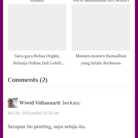
Tafakur
Perlu Memaafkan Diri Sendiri
Gara-gara Bebas Ongkir,
Momen-momen Ramadhan
Belanja Online Jadi Lebih
yang Selalu Berkesan
Untung
on
Comments
(2)
“Filosofi
Sarapan:
Wiwid Vidiannarti
berkata:
Semakin
Juli 20, 2018 pukul 10:35 am
(Dibuat)
Sarapan itu penting, saya setuju itu.
Sederhana,
Semakin