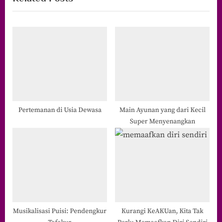
P
u
o
s
s
P
t
o
:
s
t
:
Pertemanan di Usia Dewasa
Main Ayunan yang dari Kecil
Super Menyenangkan
Musikalisasi Puisi: Pendengkur
Kurangi KeAKUan, Kita Tak