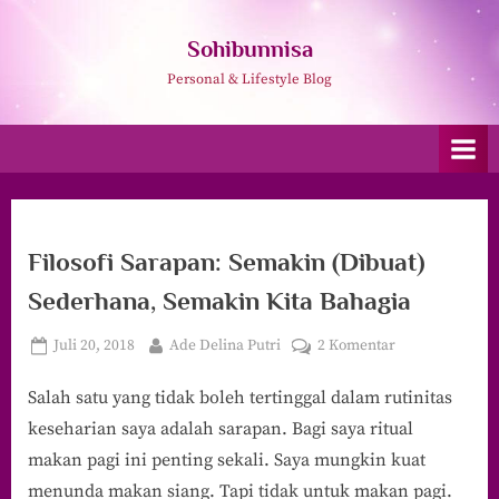
Skip
to
Sohibunnisa
content
Personal & Lifestyle Blog
Filosofi Sarapan: Semakin (Dibuat)
Sederhana, Semakin Kita Bahagia
Posted
By
pada
Juli 20, 2018
Ade Delina Putri
2 Komentar
on
Filosofi
Salah satu yang tidak boleh tertinggal dalam rutinitas
Sarapan:
Semakin
keseharian saya adalah sarapan. Bagi saya ritual
(Dibuat)
makan pagi ini penting sekali. Saya mungkin kuat
Sederhana,
menunda makan siang. Tapi tidak untuk makan pagi.
Semakin