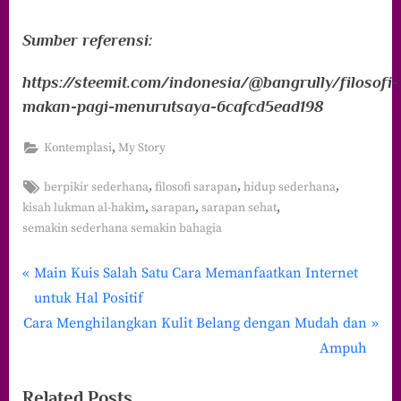
Sumber referensi:
https://steemit.com/indonesia/@bangrully/filosofi-
makan-pagi-menurutsaya-6cafcd5ead198
,
Kontemplasi
My Story
Tags:
,
,
,
berpikir sederhana
filosofi sarapan
hidup sederhana
,
,
,
kisah lukman al-hakim
sarapan
sarapan sehat
semakin sederhana semakin bahagia
P
Navigasi
Main Kuis Salah Satu Cara Memanfaatkan Internet
r
untuk Hal Positif
pos
N
e
Cara Menghilangkan Kulit Belang dengan Mudah dan
e
v
Ampuh
x
i
Related Posts
t
o