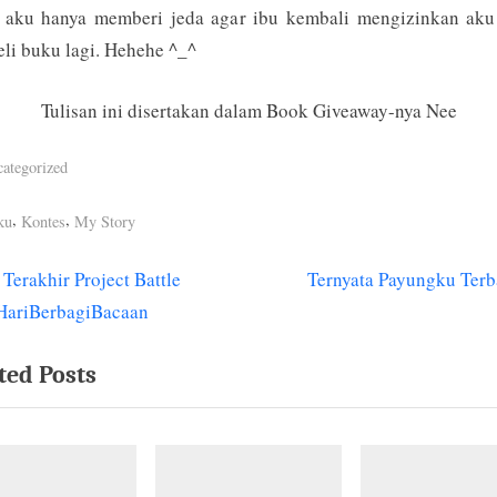
, aku hanya memberi jeda agar ibu kembali mengizinkan aku
li buku lagi. Hehehe ^_^
Tulisan ini disertakan dalam Book Giveaway-nya Nee
ategorized
s:
,
,
ku
Kontes
My Story
N
 Terakhir Project Battle
Ternyata Payungku Terb
igasi
e
HariBerbagiBacaan
x
ted Posts
t
P
o
s