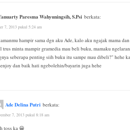
“‘Kegilaanku’
Membuat
Yanuarty Paresma Wahyuningsih, S.Psi
berkata:
Aku
r 7, 2013 pukul 5:24 am
Dilarang”
lamanmu hampir sama dgn aku Ade, kalo aku ngajak mama dan
l trus minta mampir gramedia mau beli buku, mamaku ngelara
gnya seberapa penting siih buku itu sampe mau dibeli?" hehe k
enjoy dan baik hati ngebolehin/bayarin juga hehe
Ade Delina Putri
berkata:
ember 7, 2013 pukul 8:18 am
h toss ka 😀