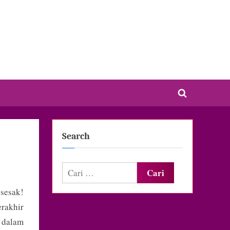
Toggle
search
form
Search
Cari
untuk:
 sesak!
rakhir
 dalam