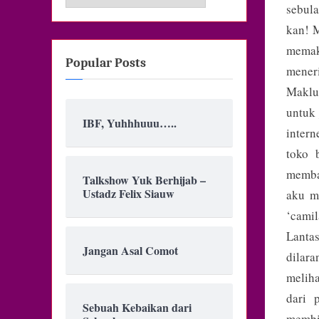
sebula
kan! 
memaka
Popular Posts
meneri
Maklum
untuk 
IBF, Yuhhhuuu…..
inter
toko 
membac
Talkshow Yuk Berhijab –
Ustadz Felix Siauw
aku m
‘camil
Lanta
Jangan Asal Comot
dilara
melih
dari 
Sebuah Kebaikan dari
membia