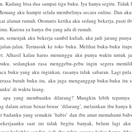
n. Kadang bisa dua sampai tiga buku. Iya hanya segitu. Tidak
Memang aku hampir selalu membelinya secara online. Dan aku 
i alamat rumah. Otomatis ketika aku sedang bekerja, pasti i
ma. Karena ya hanya ibu yang ada di rumah.
, semenjak aku bekerja sambil kuliah, aku jadi jarang puny
jalan-jalan. Termasuk ke toko buku. Melihat buku-buku itup
net. Alhasil kalau harus menunggu aku punya waktu untuk ja
buku, sedangkan rasa menggebu-gebu ingin segera memili
a buku yang aku inginkan, rasanya tidak sabaran. Lagi pula
erasa butuh buku itu, aku juga menganggap buku-buku itu s
anku’ di waktu luang.
s apa yang membuatku dilarang? Mungkin lebih tepatnya
ng dalam artian benar-benar ‘dilarang’, melainkan ibu hanya 
at badanku yang semakin ‘habis’ dan ibu amat memahami bahw
pekerjaanku saat ini tidak begitu banyak, belum lagi aku
yai kuliahku sendiri, jadi ibu pikir, sayang kalau hanya dih