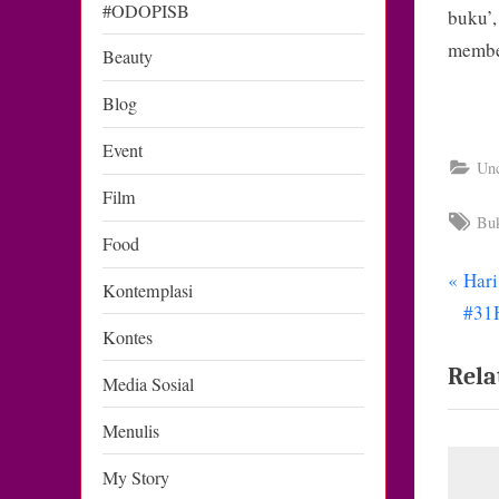
#ODOPISB
buku’
membe
Beauty
Blog
Event
Unc
Film
Tag
Bu
Food
P
Hari
Nav
Kontemplasi
r
#31
pos
Kontes
e
Rela
v
Media Sosial
i
Menulis
o
u
My Story