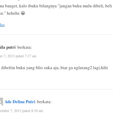
ma banget, kalo ibuku bilangnya "jangan buku mulu dibeli, beli
su." hehehe 😀
las
ila putri
berkata:
r 7, 2013 pukul 7:17 am
 dibeliin buku yang blio suka aja, biar ga nglarang2 lagi,hihi
Ade Delina Putri
berkata:
ember 7, 2013 pukul 8:18 am