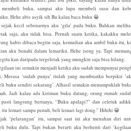
 membeli buku, sampai aku lupa membeli susu dan keb
iku. Hehe abis asyik sih Bu kalau baca buku 😀
 sejak kecil sebenarnya aku ‘gila’ pada buku. Bahkan meliha
etak saja, aku tidak bisa. Pernah suatu ketika, kakakku mel
ang habis dibaca begitu saja, kemudian aku ambil buku itu, k
ian aku benahi dalam lemariku. Hehe iseng ya. Tapi memang
egitu kan daripada tergeletak yang mungkin saja bisa hilang.
gilaan ini semakin menjadi ketika aku sudah mempunyai peng
ri. Merasa ‘sudah punya’ itulah yang membuatku berpikir ‘ak
li buku sendiri sekarang’. Alhasil semakin menumpuklah buk
mah. Jadi kalau ada kiriman buku datang, orang rumah sudah
 pasti langsung bertanya, “Buku apalagi?” dan celetuk adik
itu lemari sampe penuh, beli lemari lagi dong.” Hihihi 😀
jak ‘pelarangan’ itu, sampai saat ini aku menahan diri unt
li buku dulu. Tapi bukan berarti aku berhenti dari ‘kegilaa