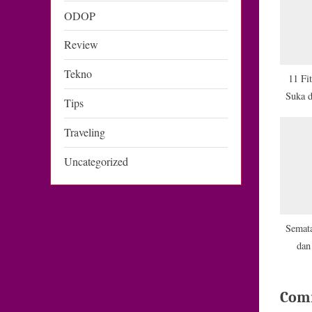
s
ODOP
P
o
Review
s
Tekno
11 Fi
t
Suka 
Tips
:
Traveling
Uncategorized
Semat
dan
Com