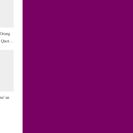
 Orang
 Quote
ur’an