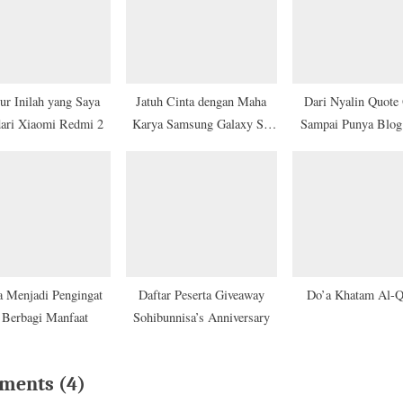
t
:
tur Inilah yang Saya
Jatuh Cinta dengan Maha
Dari Nyalin Quote
dari Xiaomi Redmi 2
Karya Samsung Galaxy S6
Sampai Punya Blog
dan S6 Edge
Sendiri
a Menjadi Pengingat
Daftar Peserta Giveaway
Do’a Khatam Al-Q
 Berbagi Manfaat
Sohibunnisa’s Anniversary
on
ments
(4)