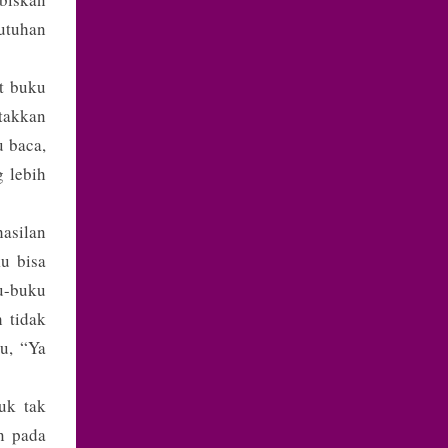
utuhan
t buku
etakkan
u baca,
 lebih
hasilan
u bisa
u-buku
 tidak
ku, “Ya
uk tak
n pada