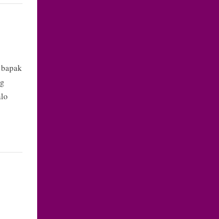
 bapak
ng
alo