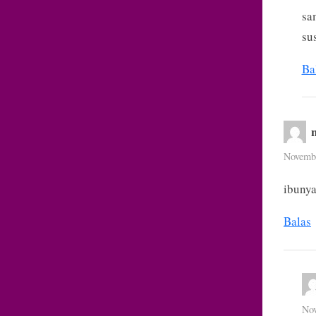
sa
su
Ba
n
Novembe
ibunya
Balas
Nov