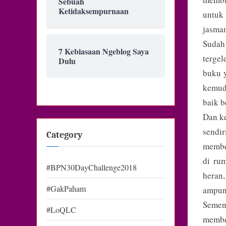
Sebuah
Ketidaksempurnaan
untuk
jasman
Sudah
7 Kebiasaan Ngeblog Saya
tergel
Dulu
buku y
kemud
baik b
Dan ke
sendi
Category
membe
di ru
#BPN30DayChallenge2018
heran,
#GakPaham
ampun 
Semen
#LoQLC
membe