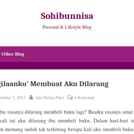
Sohibunnisa
Personal & Lifestyle Blog
 Other Blog
gilaanku’ Membuat Aku Dilarang
ted
By
pada
ember 7, 2013
Ade Delina Putri
4 Komentar
‘Kegilaanku’
hu rasanya dilarang membeli buku lagi? Buatku rasanya amat
Membuat
Aku
kali ini aku dilarang ibu membeli buku. Dalam hari-hari te
Dilarang
in memang sudah tak terhitung berapa kali aku membeli buku