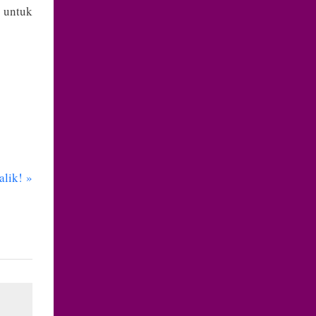
 untuk
alik!