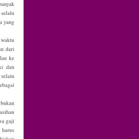
 banyak
selalu
bu yang
a waktu
un dari
lan ke
ki dan
 selain
ebagai
 bukan
kasihan
a gaji
 harus
abiskan