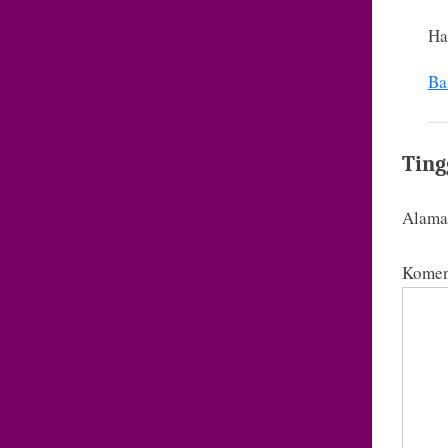
Ha
Ba
Ting
Alamat
Komen