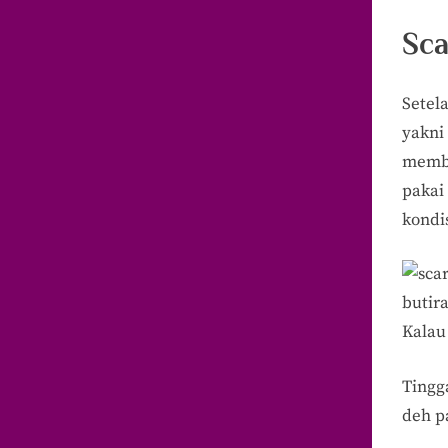
Sca
Setela
yakni
member
pakai
kondi
butira
Kalau 
Tingga
deh p