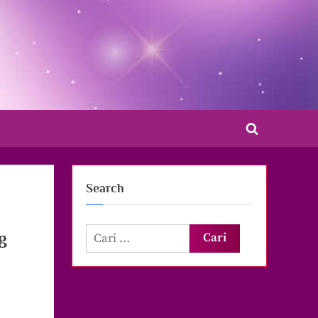
Toggle
search
form
Search
Cari
g
untuk: