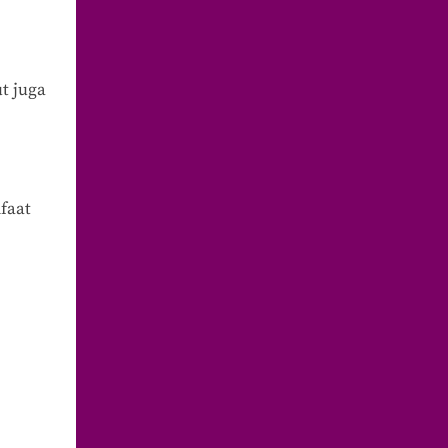
t juga
faat