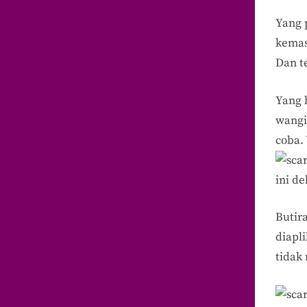
Yang 
kemas
Dan t
Yang 
wangi
coba.
ini d
Butir
diapl
tidak