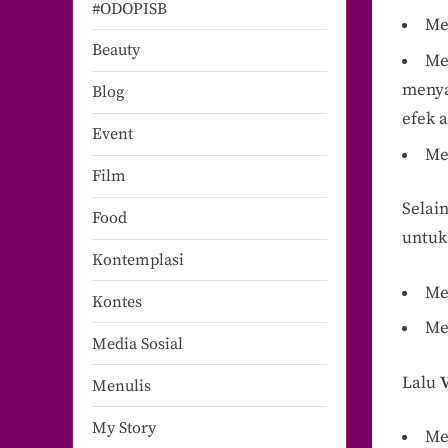
#ODOPISB
Me
Beauty
Me
menya
Blog
efek a
Event
Me
Film
Selai
Food
untuk
Kontemplasi
Me
Kontes
Mel
Media Sosial
Lalu
Menulis
My Story
Me