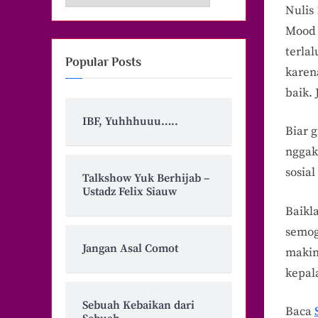
Nulis
Mood 
terlal
Popular Posts
karen
baik. 
IBF, Yuhhhuuu…..
Biar g
nggak
sosial
Talkshow Yuk Berhijab –
Ustadz Felix Siauw
Baikla
semog
Jangan Asal Comot
makin
kepal
Sebuah Kebaikan dari
Baca