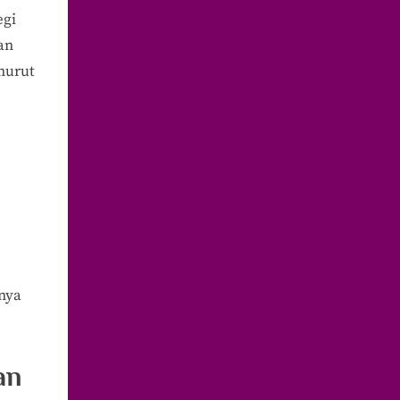
egi
an
nurut
unya
an