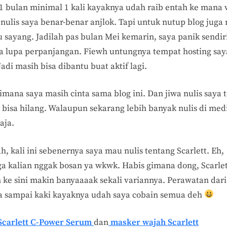
 1 bulan minimal 1 kali kayaknya udah raib entah ke mana
Shower
Scrub
nulis saya benar-benar anjlok. Tapi untuk nutup blog juga
dan
u sayang. Jadilah pas bulan Mei kemarin, saya panik sendir
Body
a lupa perpanjangan. Fiewh untungnya tempat hosting say
Scrub
Jadi masih bisa dibantu buat aktif lagi.
Loving
Series,
imana saya masih cinta sama blog ini. Dan jiwa nulis saya 
Jadi
 bisa hilang. Walaupun sekarang lebih banyak nulis di med
Varian
Scarlett
 aja.
Favorit
Saya
h, kali ini sebenernya saya mau nulis tentang Scarlett. Eh,
a kalian nggak bosan ya wkwk. Habis gimana dong, Scarlet
 ke sini makin banyaaaak sekali variannya. Perawatan dari
a sampai kaki kayaknya udah saya cobain semua deh
Scarlett C-Power Serum
dan
masker wajah Scarlett