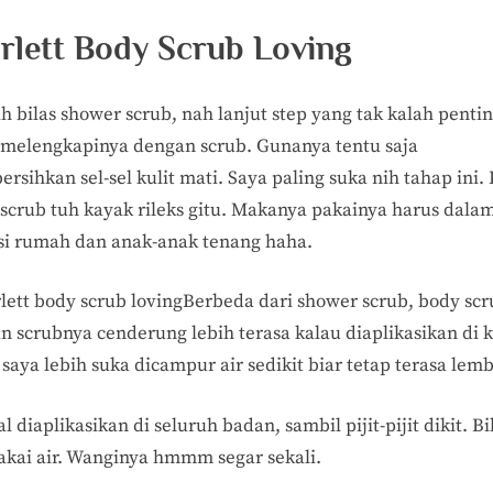
rlett Body Scrub Loving
h bilas shower scrub, nah lanjut step yang tak kalah penti
 melengkapinya dengan scrub. Gunanya tentu saja
sihkan sel-sel kulit mati. Saya paling suka nih tahap ini.
 scrub tuh kayak rileks gitu. Makanya pakainya harus dala
si rumah dan anak-anak tenang haha.
Berbeda dari shower scrub, body scr
n scrubnya cenderung lebih terasa kalau diaplikasikan di k
saya lebih suka dicampur air sedikit biar tetap terasa lemb
l diaplikasikan di seluruh badan, sambil pijit-pijit dikit. Bi
akai air. Wanginya hmmm segar sekali.