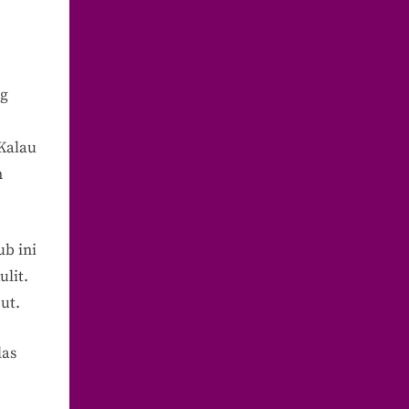
ng
 Kalau
m
ub ini
ulit.
ut.
las