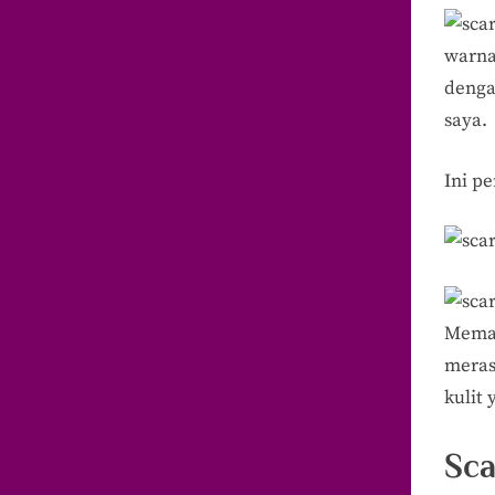
warna
denga
saya.
Ini p
Meman
meras
kulit
Sca