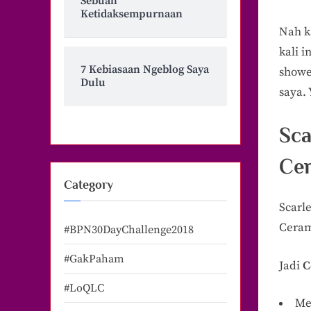
Sebuah
Ketidaksempurnaan
Nah k
kali 
7 Kebiasaan Ngeblog Saya
showe
Dulu
saya. 
Sca
Ce
Category
Scarl
Cerami
#BPN30DayChallenge2018
#GakPaham
Jadi
C
#LoQLC
Me