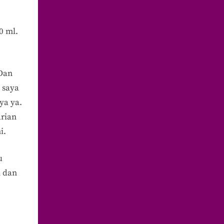
0 ml.
 Dan
 saya
ya ya.
arian
i.
u
h dan