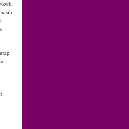
 wkwk.
 masih
i
a
tetap
ia
t