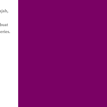
ajah,
 buat
eries.