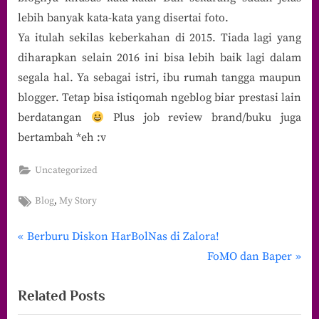
lebih banyak kata-kata yang disertai foto.
Ya itulah sekilas keberkahan di 2015. Tiada lagi yang
diharapkan selain 2016 ini bisa lebih baik lagi dalam
segala hal. Ya sebagai istri, ibu rumah tangga maupun
blogger. Tetap bisa istiqomah ngeblog biar prestasi lain
berdatangan
Plus job review brand/buku juga
bertambah *eh :v
Uncategorized
Tags:
,
Blog
My Story
P
Navigasi
Berburu Diskon HarBolNas di Zalora!
r
N
FoMO dan Baper
pos
e
e
Related Posts
v
x
i
t