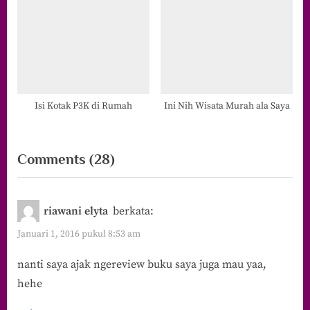
Isi Kotak P3K di Rumah
Ini Nih Wisata Murah ala Saya
on
Comments
(28)
“Berkah
di
riawani elyta
berkata:
2015”
Januari 1, 2016 pukul 8:53 am
nanti saya ajak ngereview buku saya juga mau yaa,
hehe