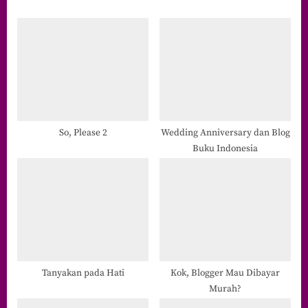
o
P
u
o
s
s
P
t
o
:
s
t
So, Please 2
Wedding Anniversary dan Blog
Buku Indonesia
:
Tanyakan pada Hati
Kok, Blogger Mau Dibayar
Murah?