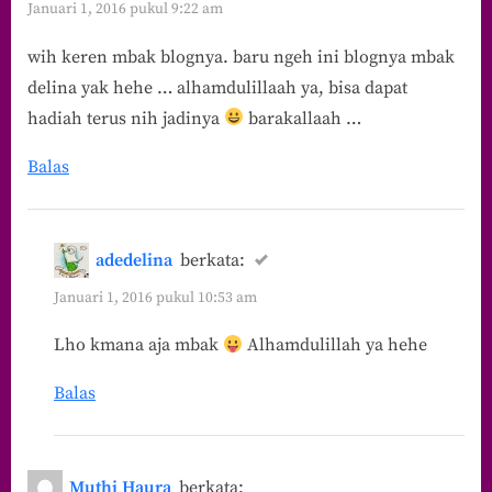
Januari 1, 2016 pukul 9:22 am
wih keren mbak blognya. baru ngeh ini blognya mbak
delina yak hehe … alhamdulillaah ya, bisa dapat
hadiah terus nih jadinya
barakallaah …
Balas
adedelina
berkata:
Januari 1, 2016 pukul 10:53 am
Lho kmana aja mbak
Alhamdulillah ya hehe
Balas
Muthi Haura
berkata: