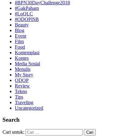
#BPN30DayChallenge2018
#GakPaham
#LoQLC
#ODOPISB
Beauty
Blog
Event
Film
Food
Kontemplasi
Kontes
Media Sosial
Menulis
My Story
ODOP
Review
Tekno
Tips
Traveling
Uncategorized
Search
Cari untuk: