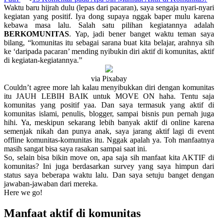
Waktu baru hijrah dulu (lepas dari pacaran), saya sengaja nyari-nyari
kegiatan yang positif. Iya dong supaya nggak baper mulu karena
kebawa masa lalu. Salah satu pilihan kegiatannya adalah
BERKOMUNITAS
. Yap, jadi bener banget waktu teman saya
bilang, “komunitas itu sebagai sarana buat kita belajar, arahnya sih
ke ‘daripada pacaran’ mending nyibukin diri aktif di komunitas, aktif
di kegiatan-kegiatannya.”
via Pixabay
Couldn’t agree more lah kalau menyibukkan diri dengan komunitas
itu JAUH LEBIH BAIK untuk MOVE ON haha. Tentu saja
komunitas yang positif yaa. Dan saya termasuk yang aktif di
komunitas islami, penulis, blogger, sampai bisnis pun pernah juga
hihi. Ya, meskipun sekarang lebih banyak aktif di online karena
semenjak nikah dan punya anak, saya jarang aktif lagi di event
offline komunitas-komunitas itu. Nggak apalah ya. Toh manfaatnya
masih sangat bisa saya rasakan sampai saat ini.
So, selain bisa bikin move on, apa saja sih manfaat kita AKTIF di
komunitas? Ini juga berdasarkan survey yang saya himpun dari
status saya beberapa waktu lalu. Dan saya setuju banget dengan
jawaban-jawaban dari mereka.
Here we go!
Manfaat aktif di komunitas