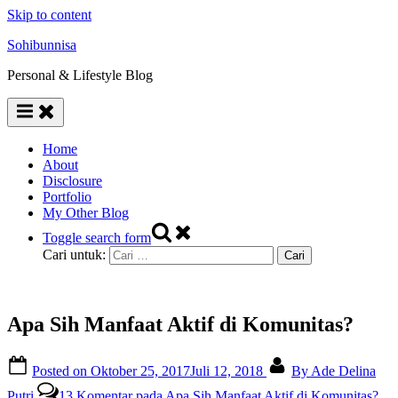
Skip to content
Sohibunnisa
Personal & Lifestyle Blog
Home
About
Disclosure
Portfolio
My Other Blog
Toggle search form
Cari untuk:
Apa Sih Manfaat Aktif di Komunitas?
Posted on
Oktober 25, 2017
Juli 12, 2018
By
Ade Delina
Putri
13 Komentar
pada Apa Sih Manfaat Aktif di Komunitas?