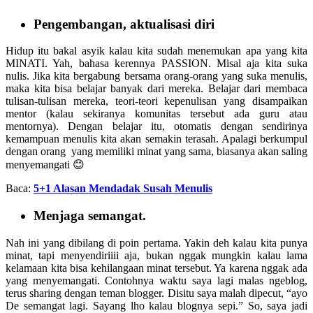
Pengembangan, aktualisasi diri
Hidup itu bakal asyik kalau kita sudah menemukan apa yang kita
MINATI. Yah, bahasa kerennya PASSION. Misal aja kita suka
nulis. Jika kita bergabung bersama orang-orang yang suka menulis,
maka kita bisa belajar banyak dari mereka. Belajar dari membaca
tulisan-tulisan mereka, teori-teori kepenulisan yang disampaikan
mentor (kalau sekiranya komunitas tersebut ada guru atau
mentornya). Dengan belajar itu, otomatis dengan sendirinya
kemampuan menulis kita akan semakin terasah. Apalagi berkumpul
dengan orang yang memiliki minat yang sama, biasanya akan saling
menyemangati 😊
Baca:
5+1 Alasan Mendadak Susah Menulis
‌Menjaga semangat.
Nah ini yang dibilang di poin pertama. Yakin deh kalau kita punya
minat, tapi menyendiriiii aja, bukan nggak mungkin kalau lama
kelamaan kita bisa kehilangaan minat tersebut. Ya karena nggak ada
yang menyemangati. Contohnya waktu saya lagi malas ngeblog,
terus sharing dengan teman blogger. Disitu saya malah dipecut, “ayo
De semangat lagi. Sayang lho kalau blognya sepi.” So, saya jadi