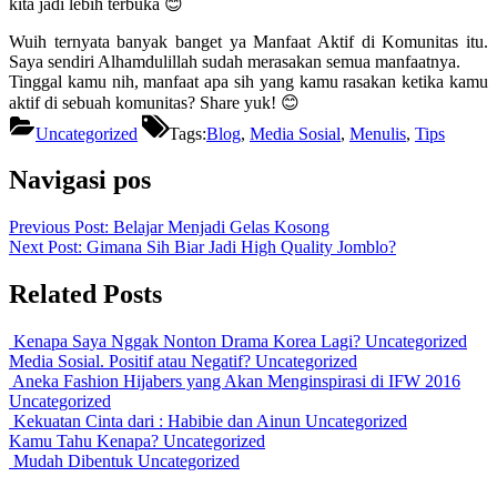
kita jadi lebih terbuka 😊
Wuih ternyata banyak banget ya Manfaat Aktif di Komunitas itu.
Saya sendiri Alhamdulillah sudah merasakan semua manfaatnya.
Tinggal kamu nih, manfaat apa sih yang kamu rasakan ketika kamu
aktif di sebuah komunitas? Share yuk! 😊
Uncategorized
Tags:
Blog
,
Media Sosial
,
Menulis
,
Tips
Navigasi pos
Previous Post:
Belajar Menjadi Gelas Kosong
Next Post:
Gimana Sih Biar Jadi High Quality Jomblo?
Related Posts
Kenapa Saya Nggak Nonton Drama Korea Lagi?
Uncategorized
Media Sosial. Positif atau Negatif?
Uncategorized
Aneka Fashion Hijabers yang Akan Menginspirasi di IFW 2016
Uncategorized
Kekuatan Cinta dari : Habibie dan Ainun
Uncategorized
Kamu Tahu Kenapa?
Uncategorized
Mudah Dibentuk
Uncategorized