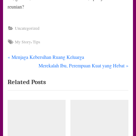
reunian?
Uncategorized
Tags:
,
My Story
Tips
P
Navigasi
Menjaga Kebersihan Ruang Keluarga
r
N
Merekalah Ibu, Perempuan Kuat yang Hebat
pos
e
e
Related Posts
v
x
i
t
o
P
u
o
s
s
P
t
o
: