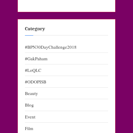
Category
#BPN30DayChallenge2018
#GakPaham
#LoQLC
#ODOPISB
Beauty
Blog
Event
Film