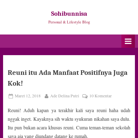
Skip
to
Sohibunnisa
content
Personal & Lifestyle Blog
Reuni itu Ada Manfaat Positifnya Juga
Kok!
Posted
By
pada
Maret 12, 2018
Ade Delina Putri
10 Komentar
on
Reuni
Reuni! Aduh kapan ya terakhir kali saya reuni haha udah
itu
Ada
nggak inget. Kayaknya sih waktu syukuran nikahan saya dulu.
Manfaat
Itu pun bukan acara khusus reuni. Cuma teman-teman sekolah
Positifnya
saya aja yang diundang datang ke rumah.