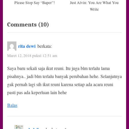
Please Stop Say “Baper”!
Just Alvin: You Are What You
Write
on
Comments
(10)
“Reuni
itu
rita dewi
berkata:
Ada
Maret 12, 2018 pukul 12:51 am
Manfaat
Saya baru sekali saja ikut reuni. Itu juga blm terlalu lama
Positifnya
pisahnya.. jadi blm terlalu banyak perubahan hehe. Selanjutnya
Juga
gak pernah lagi sih ikut reuni karena setiap ada acara reuni
Kok!”
pasti pas ada keperluan lain hehe
Balas