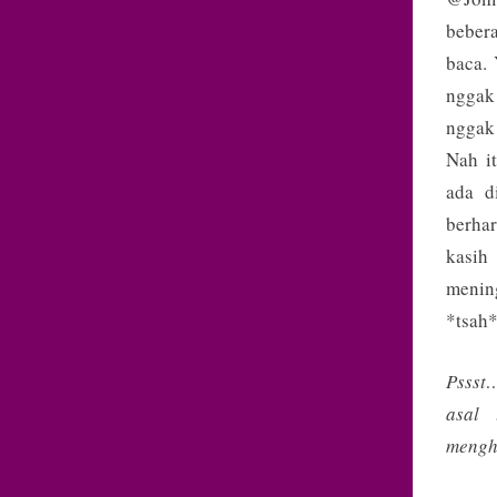
beber
baca. 
nggak
nggak 
Nah i
ada d
berhar
kasih
mening
*tsah
Pssst…
asal 
mengh