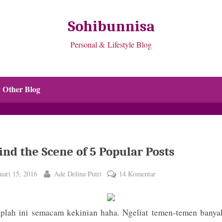
Sohibunnisa
Personal & Lifestyle Blog
 Other Blog
nd the Scene of 5 Popular Posts
ted
By
pada
uari 15, 2016
Ade Delina Putri
14 Komentar
Behind
the
Scene
plah ini semacam kekinian haha. Ngeliat temen-temen banya