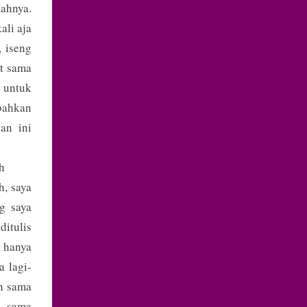
ahnya.
ali aja
, iseng
et sama
a untuk
 bahkan
an ini
h
h, saya
g saya
ditulis
a hanya
a lagi-
ah sama
a sama