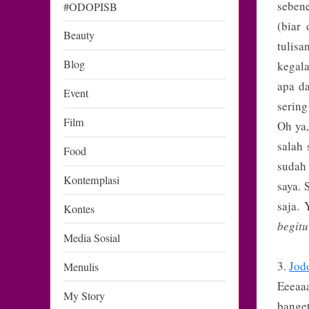
seben
#ODOPISB
(biar
Beauty
tulisa
Blog
kegal
apa d
Event
sering
Film
Oh ya,
salah 
Food
sudah
Kontemplasi
saya. 
saja. 
Kontes
begitu
Media Sosial
3.
Jod
Menulis
Eeeaaa
My Story
banget