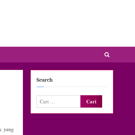
Toggle
search
form
Search
Cari
untuk:
k yang