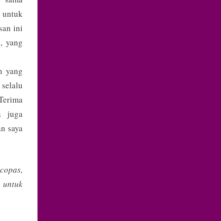
 untuk
san ini
, yang
an yang
selalu
 Terima
a juga
an saya
 copas,
 untuk