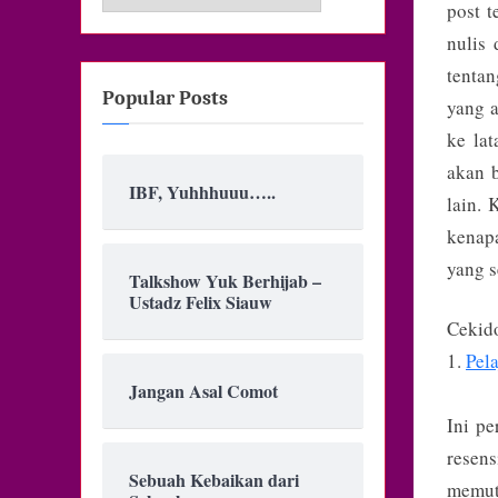
post t
nulis 
tentan
Popular Posts
yang a
ke lat
akan b
IBF, Yuhhhuuu…..
lain. 
kenapa
yang s
Talkshow Yuk Berhijab –
Ustadz Felix Siauw
Cekid
1.
Pela
Jangan Asal Comot
Ini pe
resens
Sebuah Kebaikan dari
memutu