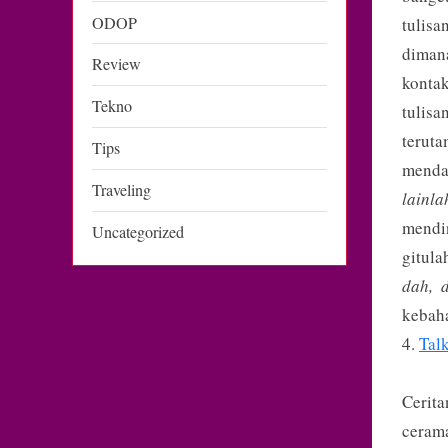
ODOP
tulisa
diman
Review
kontak
Tekno
tulisa
terut
Tips
menda
Traveling
lainla
mendi
Uncategorized
gitula
dah, 
kebaha
4.
Tal
Cerit
cerama