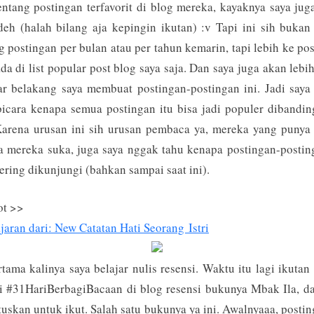
of
entang postingan terfavorit di blog mereka, kayaknya saya jug
5
deh (halah bilang aja kepingin ikutan) :v Tapi ini sih bukan
Popular
g postingan per bulan atau per tahun kemarin, tapi lebih ke po
Posts
da di list popular post blog saya saja. Dan saya juga akan lebih
ar belakang saya membuat postingan-postingan ini. Jadi say
icara kenapa semua postingan itu bisa jadi populer dibandi
Karena urusan ini sih urusan pembaca ya, mereka yang punya
 mereka suka, juga saya nggak tahu kenapa postingan-postin
ering dikunjungi (bahkan sampai saat ini).
ot >>
jaran dari: New Catatan Hati Seorang Istri
rtama kalinya saya belajar nulis resensi. Waktu itu lagi ikutan
i #31HariBerbagiBacaan di blog resensi bukunya Mbak Ila, d
skan untuk ikut. Salah satu bukunya ya ini. Awalnyaaa, postin