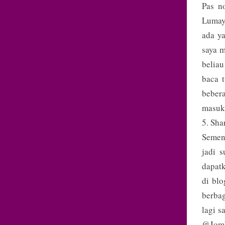
Pas n
Lumaya
ada ya
saya m
beliau
baca t
beber
masuk 
5. Sh
Semenj
jadi 
dapatk
di blo
berbag
lagi s
@Jomb