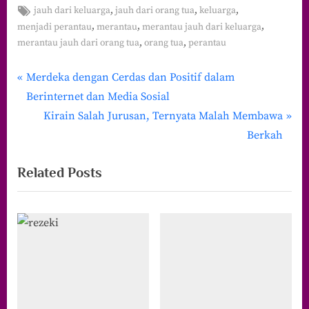
Tags:
,
,
,
jauh dari keluarga
jauh dari orang tua
keluarga
,
,
,
menjadi perantau
merantau
merantau jauh dari keluarga
,
,
merantau jauh dari orang tua
orang tua
perantau
P
Navigasi
Merdeka dengan Cerdas dan Positif dalam
r
Berinternet dan Media Sosial
pos
e
N
Kirain Salah Jurusan, Ternyata Malah Membawa
v
e
Berkah
i
x
Related Posts
o
t
u
P
s
o
P
s
o
t
s
:
t
: