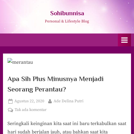
Skip
to
Sohibunnisa
content
Personal & Lifestyle Blog
Apa Sih Plus Minusnya Menjadi
Seorang Perantau?
Posted
By
Agustus 22, 2020
Ade Delina Putri
on
pada
Tak ada komentar
Apa
Seringkali keinginan kita saat ini baru terkabulkan saat
Sih
Plus
hari sudah berjalan jauh, atau bahkan saat kita