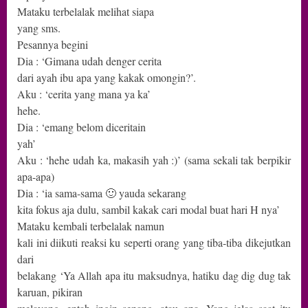
Mataku terbelalak melihat siapa
yang sms.
Pesannya begini
Dia : ‘Gimana udah denger cerita
dari ayah ibu apa yang kakak omongin?’.
Aku : ‘cerita yang mana ya ka’
hehe.
Dia : ‘emang belom diceritain
yah’
Aku : ‘hehe udah ka, makasih yah :)’ (sama sekali tak berpikir
apa-apa)
Dia : ‘ia sama-sama 🙂 yauda sekarang
kita fokus aja dulu, sambil kakak cari modal buat hari H nya’
Mataku kembali terbelalak namun
kali ini diikuti reaksi ku seperti orang yang tiba-tiba dikejutkan
dari
belakang ‘Ya Allah apa itu maksudnya, hatiku dag dig dug tak
karuan, pikiran