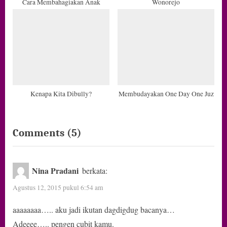
Cara Membahagiakan Anak
Wonorejo
Kenapa Kita Dibully?
Membudayakan One Day One Juz
on
Comments
(5)
“Sebuah
Rencana
Nina Pradani
berkata:
Indah”
Agustus 12, 2015 pukul 6:54 am
aaaaaaaa….. aku jadi ikutan dagdigdug bacanya…
Adeeee….. pengen cubit kamu.