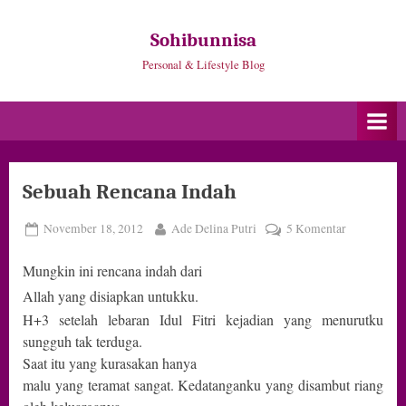
Skip
to
Sohibunnisa
content
Personal & Lifestyle Blog
Sebuah Rencana Indah
Posted
By
pada
November 18, 2012
Ade Delina Putri
5 Komentar
on
Sebuah
Mungkin ini rencana indah dari
Rencana
Indah
Allah yang disiapkan untukku.
H+3 setelah lebaran Idul Fitri kejadian yang menurutku
sungguh tak terduga.
Saat itu yang kurasakan hanya
malu yang teramat sangat. Kedatanganku yang disambut riang