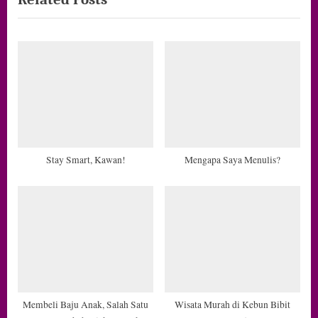
t
P
o
s
t
:
Stay Smart, Kawan!
Mengapa Saya Menulis?
Membeli Baju Anak, Salah Satu
Wisata Murah di Kebun Bibit