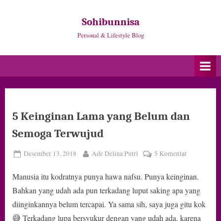
Skip
to
Sohibunnisa
content
Personal & Lifestyle Blog
5 Keinginan Lama yang Belum dan
Semoga Terwujud
Posted
By
pada
Desember 13, 2018
Ade Delina Putri
5 Komentar
on
5
Manusia itu kodratnya punya hawa nafsu. Punya keinginan.
Keinginan
Lama
Bahkan yang udah ada pun terkadang luput saking apa yang
yang
diinginkannya belum tercapai. Ya sama sih, saya juga gitu kok
Belum
😅 Terkadang lupa bersyukur dengan yang udah ada, karena