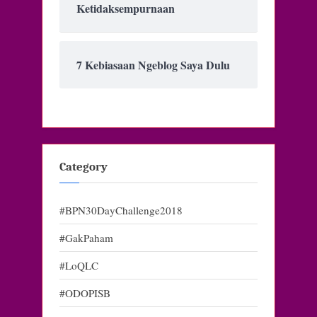
Ketidaksempurnaan
7 Kebiasaan Ngeblog Saya Dulu
Category
#BPN30DayChallenge2018
#GakPaham
#LoQLC
#ODOPISB