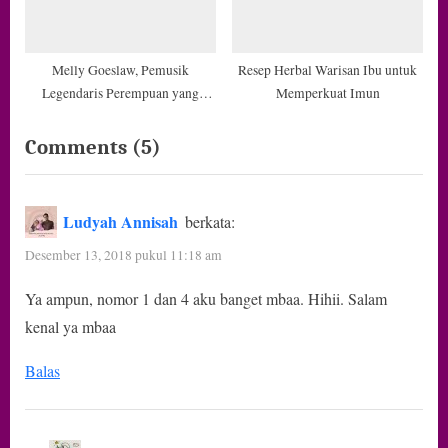
Melly Goeslaw, Pemusik
Resep Herbal Warisan Ibu untuk
Legendaris Perempuan yang
Memperkuat Imun
Belum Tergantikan
on
Comments
(5)
“5
Keinginan
Ludyah Annisah
berkata:
Lama
Desember 13, 2018 pukul 11:18 am
yang
Ya ampun, nomor 1 dan 4 aku banget mbaa. Hihii. Salam
Belum
kenal ya mbaa
dan
Semoga
Balas
Terwujud”