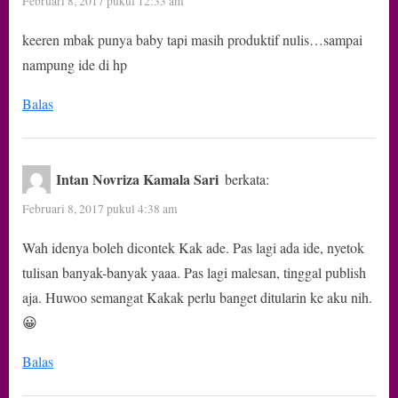
Februari 8, 2017 pukul 12:33 am
Masih
keeren mbak punya baby tapi masih produktif nulis…sampai
Bisa
nampung ide di hp
Ngeblog?”
Balas
Intan Novriza Kamala Sari
berkata:
Februari 8, 2017 pukul 4:38 am
Wah idenya boleh dicontek Kak ade. Pas lagi ada ide, nyetok
tulisan banyak-banyak yaaa. Pas lagi malesan, tinggal publish
aja. Huwoo semangat Kakak perlu banget ditularin ke aku nih.
😀
Balas