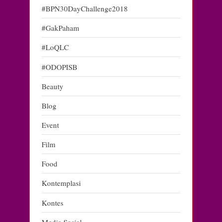
#BPN30DayChallenge2018
#GakPaham
#LoQLC
#ODOPISB
Beauty
Blog
Event
Film
Food
Kontemplasi
Kontes
Media Sosial