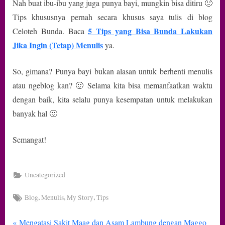
Nah buat ibu-ibu yang juga punya bayi, mungkin bisa ditiru 🙂
Tips khususnya pernah secara khusus saya tulis di blog
5 Tips yang Bisa Bunda Lakukan
Celoteh Bunda. Baca
Jika Ingin (Tetap) Menulis
ya.
So, gimana? Punya bayi bukan alasan untuk berhenti menulis
atau ngeblog kan? 🙂 Selama kita bisa memanfaatkan waktu
dengan baik, kita selalu punya kesempatan untuk melakukan
banyak hal 🙂
Semangat!
Uncategorized
Tags:
,
,
,
Blog
Menulis
My Story
Tips
P
Mengatasi Sakit Maag dan Asam Lambung dengan Maggo