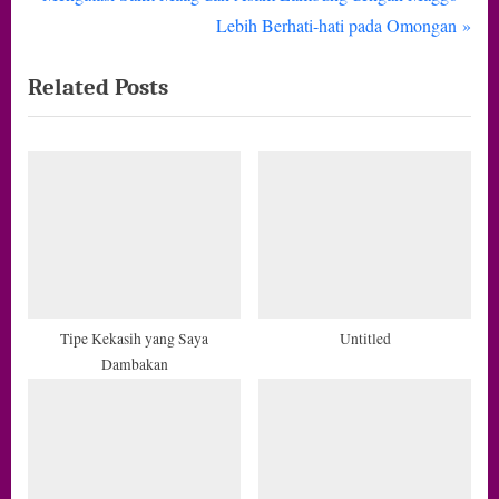
Navigasi
r
N
Lebih Berhati-hati pada Omongan
pos
e
e
Related Posts
v
x
i
t
o
P
u
o
s
s
P
t
o
:
s
t
Tipe Kekasih yang Saya
Untitled
Dambakan
: