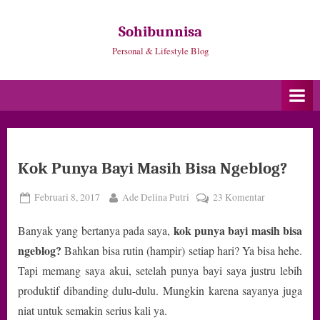
Skip
to
Sohibunnisa
content
Personal & Lifestyle Blog
Kok Punya Bayi Masih Bisa Ngeblog?
Posted
By
pada
Februari 8, 2017
Ade Delina Putri
23 Komentar
on
Kok
kok punya bayi masih bisa
Banyak yang bertanya pada saya,
Punya
Bayi
ngeblog?
Bahkan bisa rutin (hampir) setiap hari? Ya bisa hehe.
Masih
Tapi memang saya akui, setelah punya bayi saya justru lebih
Bisa
produktif dibanding dulu-dulu. Mungkin karena sayanya juga
Ngeblog?
niat untuk semakin serius kali ya.